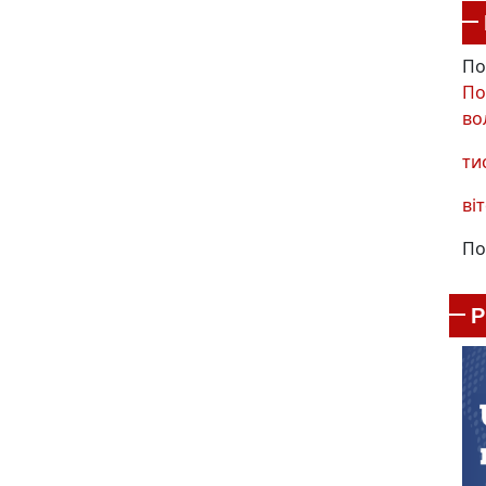
По
По
во
ти
віт
По