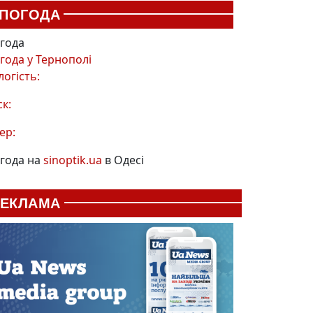
ПОГОДА
года
года у
Тернополі
логість:
ск:
ер:
года на
sinoptik.ua
в Одесі
РЕКЛАМА