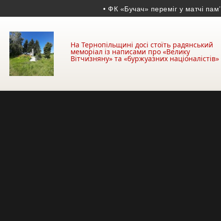
• ФК «Бучач» переміг у матчі пам’яті 
На Тернопільщині досі стоїть радянський
меморіал із написами про «Велику
Вітчизняну» та «буржуазних націоналістів»