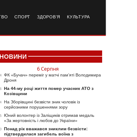
ТВО
СПОРТ
ЗДОРОВ’Я
КУЛЬТУРА
НОВИНИ
6 Серпня
ФК «Бучач» переміг у матчі пам’яті Володимира
4
Дроня
На 44-му році життя помер учасник АТО з
6
Козівщини
На Зборівщині безвісти зник чоловік із
4
серйозними порушеннями зору
Юний волонтер із Заліщиків отримав медаль
5
«За жертовність і любов до України»
Понад рік вважався зниклим безвісти:
0
підтвердилася загибель воїна з