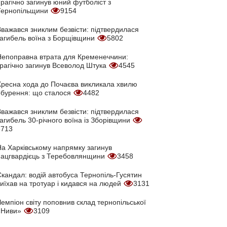
рагічно загинув юний футболіст з
Тернопільщини
9154
Вважався зниклим безвісти: підтвердилася
загибель воїна з Борщівщини
5802
Непоправна втрата для Кременеччини:
трагічно загинув Всеволод Штука
4545
Хресна хода до Почаєва викликала хвилю
обурення: що сталося
4482
Вважався зниклим безвісти: підтвердилася
агибель 30-річного воїна із Зборівщини
3713
На Харківському напрямку загинув
нацгвардієць з Теребовлянщини
3458
кандал: водій автобуса Тернопіль-Гусятин
иїхав на тротуар і кидався на людей
3131
емпіон світу поповнив склад тернопільської
«Ниви»
3109