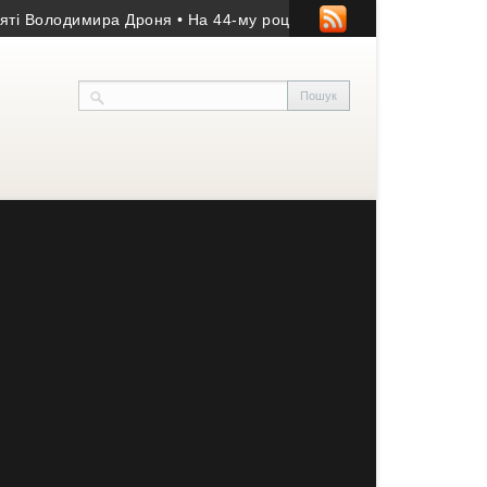
Володимира Дроня
• На 44-му році життя помер учасник АТО з К