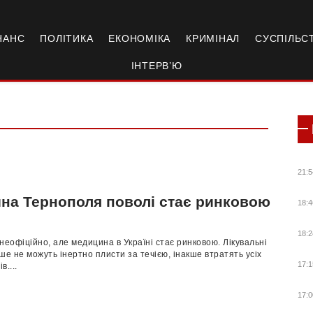
НАНС
ПОЛІТИКА
ЕКОНОМІКА
КРИМІНАЛ
СУСПІЛЬС
ІНТЕРВ’Ю
21:5
на Тернополя поволі стає ринковою
18:4
18:2
неофіційно, але медицина в Україні стає ринковою. Лікувальні
ше не можуть інертно плисти за течією, інакше втратять усіх
17:1
в....
17:0