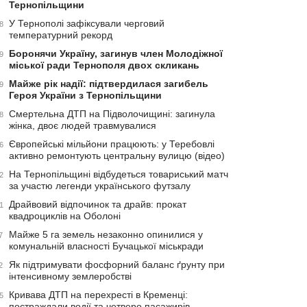
Тернопільщини
У Тернополі зафіксували черговий
8
температурний рекорд
Боронячи Україну, загинув член Молодіжної
9
міської ради Тернополя двох скликань
Майже рік надії: підтвердилася загибель
9
Героя України з Тернопільщини
Смертельна ДТП на Підволочищині: загинула
8
жінка, двоє людей травмувалися
Європейські мільйони працюють: у Теребовлі
6
активно ремонтують центральну вулицю (відео)
На Тернопільщині відбудеться товариський матч
2
за участю легенди українського футзалу
Драйвовий відпочинок та драйв: прокат
1
квадроциклів на Оболоні
Майже 5 га земель незаконно опинилися у
7
комунальній власності Бучацької міськради
Як підтримувати фосфорний баланс ґрунту при
2
інтенсивному землеробстві
Кривава ДТП на перехресті в Кременці:
5
постраждали водії та четверо пасажирів