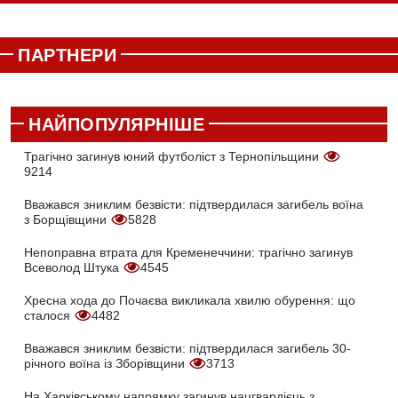
ПАРТНЕРИ
НАЙПОПУЛЯРНІШЕ
Трагічно загинув юний футболіст з Тернопільщини
9214
Вважався зниклим безвісти: підтвердилася загибель воїна
з Борщівщини
5828
Непоправна втрата для Кременеччини: трагічно загинув
Всеволод Штука
4545
Хресна хода до Почаєва викликала хвилю обурення: що
сталося
4482
Вважався зниклим безвісти: підтвердилася загибель 30-
річного воїна із Зборівщини
3713
На Харківському напрямку загинув нацгвардієць з