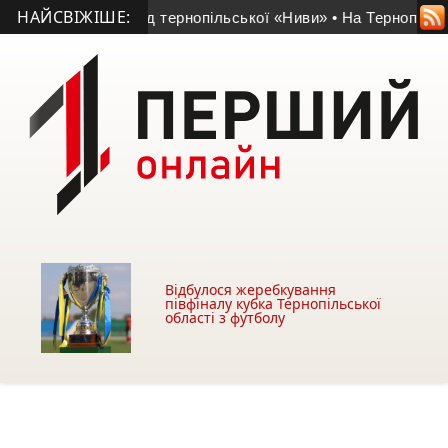
НАЙСВІЖІШЕ:
іту поповнив склад тернопільської «Ниви»
• На Тернопільщин
Відбулося жеребкування
півфіналу кубка Тернопільської
області з футболу