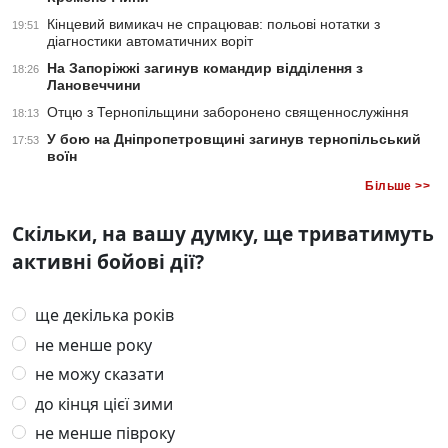
Кінцевий вимикач не спрацював: польові нотатки з
19:51
діагностики автоматичних воріт
На Запоріжжі загинув командир відділення з
18:26
Лановеччини
Отцю з Тернопільщини заборонено священнослужіння
18:13
У бою на Дніпропетровщині загинув тернопільський
17:53
воїн
Більше >>
Скільки, на вашу думку, ще триватимуть
активні бойові дії?
ще декілька років
не менше року
не можу сказати
до кінця цієї зими
не менше півроку