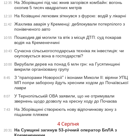
На Зборівщині під час жнив загорівся комбайн: вогонь
12:35
охопив 5 тисяч квадратних метрів
На Козівщині легковик зіткнувся з фурою: водій у лікарні
12:10
Жахлива аварія у Кременці: деблокували потерпілого з
11:42
понівеченого авто
Пошкодив дві могили та втік з місця ДТП: суд покарав
10:55
водія на Кременеччині
Сучасна сільськогосподарська техніка як інвестиція: чи
10:43
окуповується вона в господарстві?
Вирубали дерев на понад 6 млн грн: на Гусятинщині
10:00
викрили організовану групу
З “прапорами Новоросії” і іконами Миколи ІІ: віряни УПЦ
8:45
МП попри заборону йдуть хресним ходом до Почаївської
лаври
У Тернопільській ОВА заявили, що не отримували
8:07
звернень щодо дозволу на хресну ходу до Почаєва
На Зборівщині створюють нову відпочинкову зону з
7:43
піщаним пляжем
4 Серпня
На Сумщині загинув 53-річний оператор БпЛА з
20:31
Кременеччини