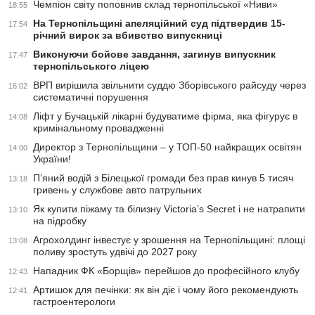
Чемпіон світу поповнив склад тернопільської «Ниви»
18:55
На Тернопільщині апеляційний суд підтвердив 15-
17:54
річний вирок за вбивство випускниці
Виконуючи бойове завдання, загинув випускник
17:47
тернопільського ліцею
ВРП вирішила звільнити суддю Зборівського райсуду через
16:02
систематичні порушення
Ліфт у Бучацькій лікарні будуватиме фірма, яка фігурує в
14:08
кримінальному провадженні
Директор з Тернопільщини – у ТОП-50 найкращих освітян
14:00
України!
П’яний водій з Білецької громади без прав кинув 5 тисяч
13:18
гривень у службове авто патрульних
Як купити піжаму та білизну Victoria’s Secret і не натрапити
13:10
на підробку
Агрохолдинг інвестує у зрошення на Тернопільщині: площі
13:08
поливу зростуть удвічі до 2027 року
Нападник ФК «Борщів» перейшов до професійного клубу
12:43
Артишок для печінки: як він діє і чому його рекомендують
12:41
гастроентерологи