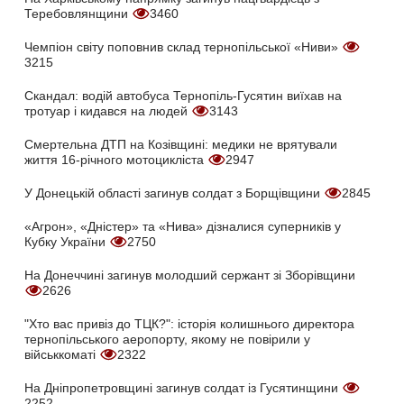
Теребовлянщини
3460
Чемпіон світу поповнив склад тернопільської «Ниви»
3215
Скандал: водій автобуса Тернопіль-Гусятин виїхав на
тротуар і кидався на людей
3143
Смертельна ДТП на Козівщині: медики не врятували
життя 16-річного мотоцикліста
2947
У Донецькій області загинув солдат з Борщівщини
2845
«Агрон», «Дністер» та «Нива» дізналися суперників у
Кубку України
2750
На Донеччині загинув молодший сержант зі Зборівщини
2626
"Хто вас привіз до ТЦК?": історія колишнього директора
тернопільського аеропорту, якому не повірили у
військкоматі
2322
На Дніпропетровщині загинув солдат із Гусятинщини
2252