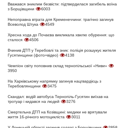
Вважався зниклим безвісти: підтвердилася загибель воїна
з Борщівщини
6003
Непоправна втрата для Кременеччини: трагічно загинув
Всеволод Штука
4549
Хресна хода до Почаєва викликала хвилю обурення: що
сталося
4506
Вчинив ДТП у Теребовлі та зник: поліція розшукує жителя
Гусятинщини (фото+відео)
4138
Чемпіон світу поповнив склад тернопільської «Ниви»
3950
На Харківському напрямку загинув нацгвардієць з
Теребовлянщини
3475
Скандал: водій автобуса Тернопіль-Гусятин виїхав на
тротуар і кидався на людей
3276
Смертельна ДТП на Козівщині: медики не врятували
життя 16-річного мотоцикліста
3011
У Донецькій області загинув солдат з Борщівщини
2858