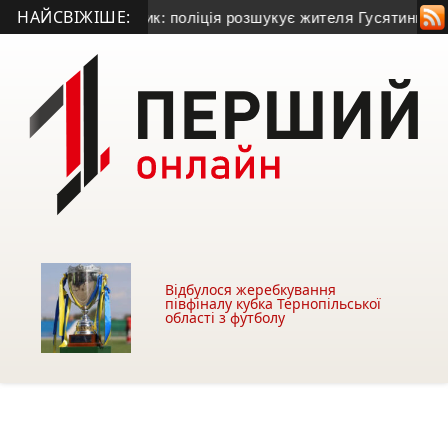
НАЙСВІЖІШЕ:
 у Теребовлі та зник: поліція розшукує жителя Гусятинщини 
Відбулося жеребкування
півфіналу кубка Тернопільської
області з футболу