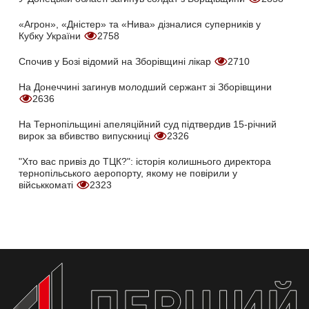
«Агрон», «Дністер» та «Нива» дізналися суперників у
Кубку України
2758
Спочив у Бозі відомий на Зборівщині лікар
2710
На Донеччині загинув молодший сержант зі Зборівщини
2636
На Тернопільщині апеляційний суд підтвердив 15-річний
вирок за вбивство випускниці
2326
"Хто вас привіз до ТЦК?": історія колишнього директора
тернопільського аеропорту, якому не повірили у
військкоматі
2323