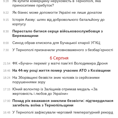
Як купити комерційну нерухомість в Тернополі, яка
9:28
приноситиме прибуток?
Як бізнес може допомогти Україні не лише донатом
9:22
Історія Азову: шлях від добровольчого батальйону до
9:15
корпусу
Перестало битися серце військовослужбовця з
8:30
Бережанщини
Синод обрав єпископа для Бучацької єпархії УГКЦ
8:00
У Тернополі призначили уповноваженого з безбар’єрності
7:30
6 Серпня
ФК «Бучач» переміг у матчі пам’яті Володимира Дроня
21:54
На 44-му році життя помер учасник АТО з Козівщини
18:46
На Зборівщині безвісти зник чоловік із серйозними
18:24
порушеннями зору
Юний волонтер із Заліщиків отримав медаль «За
17:15
жертовність і любов до України»
Понад рік вважався зниклим безвісти: підтвердилася
17:00
загибель воїна з Тернопільщини
У Тернополі зафіксували черговий температурний рекорд
16:48