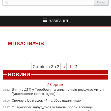
НАВІГАЦІЯ
МІТКА:
ІВАЧІВ
Сторінка 2 з 2
«
1
2
НОВИНИ
7 Серпня
Вчинив ДТП у Теребовлі та зник: поліція розшукує жителя
16:12
Гусятинщини (фото+відео)
Спочив у Бозі відомий на Зборівщині лікар
16:00
У Тернополі відбудуться установчі збори асоціації
15:27