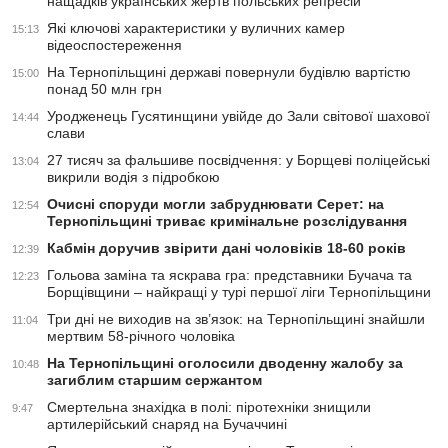
нащадків українських жертв польських репресій
Які ключові характеристики у вуличних камер
15:13
відеоспостереження
На Тернопільщині державі повернули будівлю вартістю
15:00
понад 50 млн грн
Уродженець Гусятинщини увійде до Зали світової шахової
14:44
слави
27 тисяч за фальшиве посвідчення: у Борщеві поліцейські
13:04
викрили водія з підробкою
Очисні споруди могли забруднювати Серет: на
12:54
Тернопільщині триває кримінальне розслідування
Кабмін доручив звірити дані чоловіків 18-60 років
12:39
Гольова заміна та яскрава гра: представники Бучача та
12:23
Борщівщини – найкращі у турі першої ліги Тернопільщини
Три дні не виходив на зв’язок: на Тернопільщині знайшли
11:04
мертвим 58-річного чоловіка
На Тернопільщині оголосили дводенну жалобу за
10:48
загиблим старшим сержантом
Смертельна знахідка в полі: піротехніки знищили
9:47
артилерійський снаряд на Бучаччині