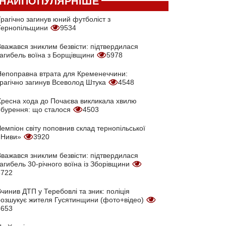
НАЙПОПУЛЯРНІШЕ
рагічно загинув юний футболіст з
Тернопільщини
9534
Вважався зниклим безвісти: підтвердилася
загибель воїна з Борщівщини
5978
Непоправна втрата для Кременеччини:
трагічно загинув Всеволод Штука
4548
Хресна хода до Почаєва викликала хвилю
обурення: що сталося
4503
емпіон світу поповнив склад тернопільської
«Ниви»
3920
Вважався зниклим безвісти: підтвердилася
агибель 30-річного воїна із Зборівщини
3722
чинив ДТП у Теребовлі та зник: поліція
розшукує жителя Гусятинщини (фото+відео)
3653