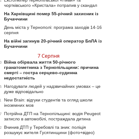
Ексголкіпер тернопільської «Ниви» та
2
чортківського «Кристала» потрапив у скандал
На Харківщині помер 55-річний захисник із
Бучаччини
День міста у Тернополі: програма заходів 14-16
серпня
На війні загинув 20-річний оператор БпЛА із
Бучаччини
7 Серпня
Війна обірвала життя 50-річного
0
гранатометника з Тернопільщини: причина
смерті – гостра серцево-судинна
недостатність
Нагодувати людей у надзвичайних умовах – це
5
дуже відповідально
New Brain: відгуки студентів та огляд школи
1
іноземних мов
Потрійна ДТП на Тернопільщині: водія Peugeot
7
затисло в автомобілі, постраждала дитина
Вчинив ДТП у Теребовлі та зник: поліція
2
розшукує жителя Гусятинщини (фото+відео)