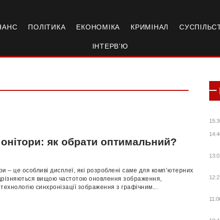
НАНС
ПОЛІТИКА
ЕКОНОМІКА
КРИМІНАЛ
СУСПІЛЬС
ІНТЕРВ’Ю
15:3
14:4
монітори: як обрати оптимальний?
13:0
ори – це особливі дисплеї, які розроблені саме для комп’ютерних
12:2
відрізняються вищою частотою оновлення зображення,
технологію синхронізації зображення з графічним...
11:0