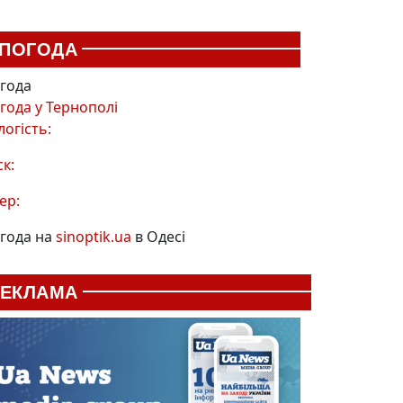
ПОГОДА
года
года у
Тернополі
логість:
ск:
ер:
года на
sinoptik.ua
в Одесі
РЕКЛАМА