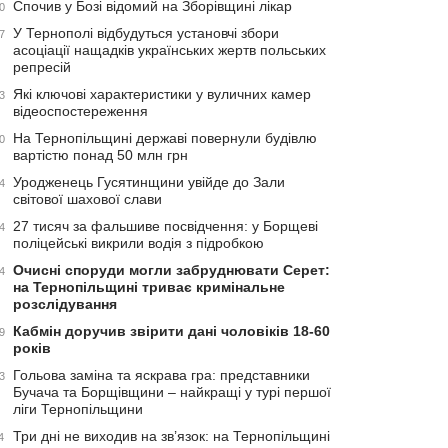
Спочив у Бозі відомий на Зборівщині лікар
0
У Тернополі відбудуться установчі збори
7
асоціації нащадків українських жертв польських
репресій
Які ключові характеристики у вуличних камер
3
відеоспостереження
На Тернопільщині державі повернули будівлю
0
вартістю понад 50 млн грн
Уродженець Гусятинщини увійде до Зали
4
світової шахової слави
27 тисяч за фальшиве посвідчення: у Борщеві
4
поліцейські викрили водія з підробкою
Очисні споруди могли забруднювати Серет:
4
на Тернопільщині триває кримінальне
розслідування
Кабмін доручив звірити дані чоловіків 18-60
9
років
Гольова заміна та яскрава гра: представники
3
Бучача та Борщівщини – найкращі у турі першої
ліги Тернопільщини
Три дні не виходив на зв’язок: на Тернопільщині
4