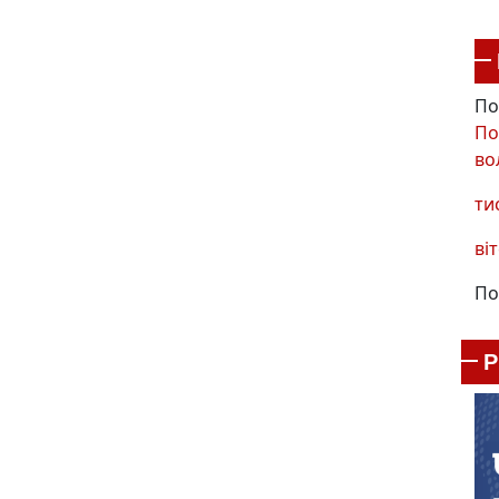
По
По
во
ти
віт
По