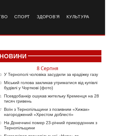
ТВО
СПОРТ
ЗДОРОВ’Я
КУЛЬТУРА
НОВИНИ
8 Серпня
У Тернополі чоловіка засудили за крадіжку газу
0
Міський голова закликав утриматися від купівлі
0
будівлі у Чорткові (фото)
Псевдобанкір ошукав жительку Кременця на 28
1
тисяч гривень
Воїн з Тернопільщини з позивним «Хижак»
7
нагороджений «Хрестом доблесті»
На Донеччині помер 23-річний прикордонник з
0
Тернопільщини