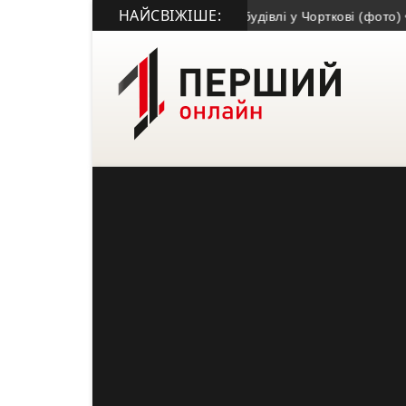
НАЙСВІЖІШЕ:
 закликав утриматися від купівлі будівлі у Чорткові (фото)
• Псе