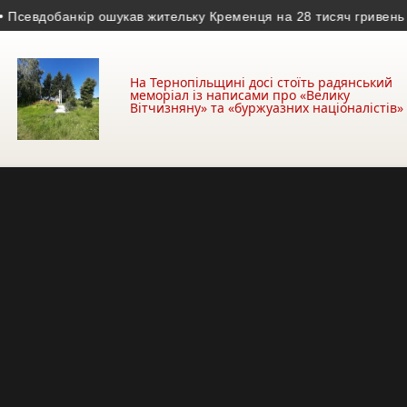
вдобанкір ошукав жительку Кременця на 28 тисяч гривень
• Вої
На Тернопільщині досі стоїть радянський
меморіал із написами про «Велику
Вітчизняну» та «буржуазних націоналістів»