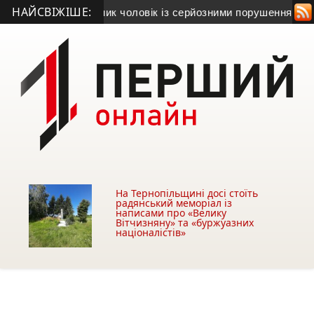
НАЙСВІЖІШЕ:
вщині безвісти зник чоловік із серйозними порушеннями зору
На Тернопільщині досі стоїть
радянський меморіал із
написами про «Велику
Вітчизняну» та «буржуазних
націоналістів»