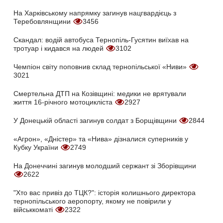
На Харківському напрямку загинув нацгвардієць з
Теребовлянщини
3456
Скандал: водій автобуса Тернопіль-Гусятин виїхав на
тротуар і кидався на людей
3102
Чемпіон світу поповнив склад тернопільської «Ниви»
3021
Смертельна ДТП на Козівщині: медики не врятували
життя 16-річного мотоцикліста
2927
У Донецькій області загинув солдат з Борщівщини
2844
«Агрон», «Дністер» та «Нива» дізналися суперників у
Кубку України
2749
На Донеччині загинув молодший сержант зі Зборівщини
2622
"Хто вас привіз до ТЦК?": історія колишнього директора
тернопільського аеропорту, якому не повірили у
військкоматі
2322