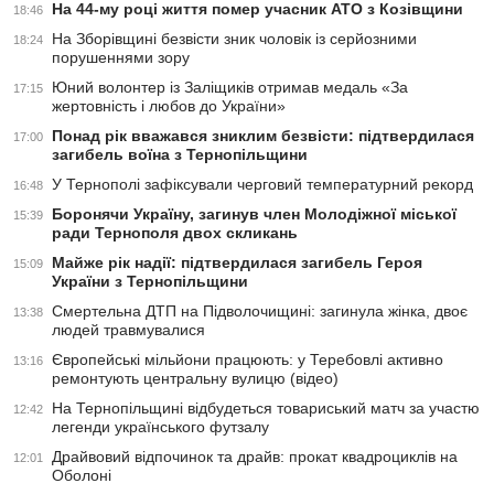
На 44-му році життя помер учасник АТО з Козівщини
18:46
На Зборівщині безвісти зник чоловік із серйозними
18:24
порушеннями зору
Юний волонтер із Заліщиків отримав медаль «За
17:15
жертовність і любов до України»
Понад рік вважався зниклим безвісти: підтвердилася
17:00
загибель воїна з Тернопільщини
У Тернополі зафіксували черговий температурний рекорд
16:48
Боронячи Україну, загинув член Молодіжної міської
15:39
ради Тернополя двох скликань
Майже рік надії: підтвердилася загибель Героя
15:09
України з Тернопільщини
Смертельна ДТП на Підволочищині: загинула жінка, двоє
13:38
людей травмувалися
Європейські мільйони працюють: у Теребовлі активно
13:16
ремонтують центральну вулицю (відео)
На Тернопільщині відбудеться товариський матч за участю
12:42
легенди українського футзалу
Драйвовий відпочинок та драйв: прокат квадроциклів на
12:01
Оболоні