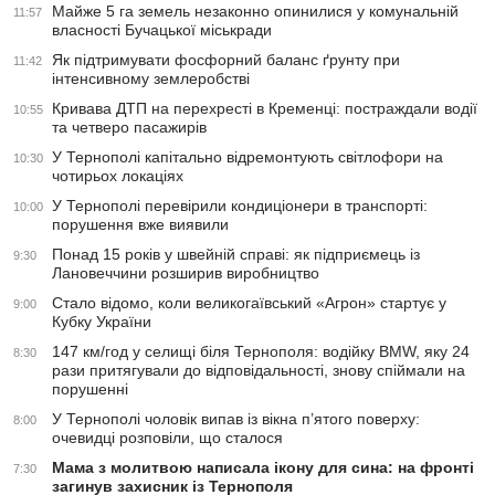
Майже 5 га земель незаконно опинилися у комунальній
11:57
власності Бучацької міськради
Як підтримувати фосфорний баланс ґрунту при
11:42
інтенсивному землеробстві
Кривава ДТП на перехресті в Кременці: постраждали водії
10:55
та четверо пасажирів
У Тернополі капітально відремонтують світлофори на
10:30
чотирьох локаціях
У Тернополі перевірили кондиціонери в транспорті:
10:00
порушення вже виявили
Понад 15 років у швейній справі: як підприємець із
9:30
Лановеччини розширив виробництво
Стало відомо, коли великогаївський «Агрон» стартує у
9:00
Кубку України
147 км/год у селищі біля Тернополя: водійку BMW, яку 24
8:30
рази притягували до відповідальності, знову спіймали на
порушенні
У Тернополі чоловік випав із вікна п’ятого поверху:
8:00
очевидці розповіли, що сталося
Мама з молитвою написала ікону для сина: на фронті
7:30
загинув захисник із Тернополя