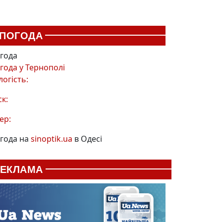
ПОГОДА
года
года у
Тернополі
логість:
ск:
ер:
года на
sinoptik.ua
в Одесі
РЕКЛАМА