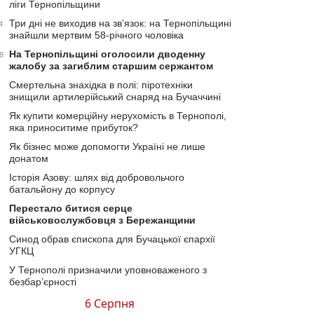
ліги Тернопільщини
Три дні не виходив на зв’язок: на Тернопільщині
4
знайшли мертвим 58-річного чоловіка
На Тернопільщині оголосили дводенну
8
жалобу за загиблим старшим сержантом
Смертельна знахідка в полі: піротехніки
знищили артилерійський снаряд на Бучаччині
Як купити комерційну нерухомість в Тернополі,
яка приноситиме прибуток?
Як бізнес може допомогти Україні не лише
донатом
Історія Азову: шлях від добровольчого
батальйону до корпусу
Перестало битися серце
військовослужбовця з Бережанщини
Синод обрав єпископа для Бучацької єпархії
УГКЦ
У Тернополі призначили уповноваженого з
безбар’єрності
6 Серпня