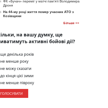
ФК «Бучач» переміг у матчі пам’яті Володимира
4
Дроня
На 44-му році життя помер учасник АТО з
6
Козівщини
Більше >>
ільки, на вашу думку, ще
иватимуть активні бойові дії?
ще декілька років
не менше року
не можу сказати
до кінця цієї зими
не менше півроку