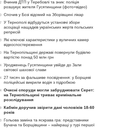
Вчинив ДТП у Теребовлі та зник: поліція
2
розшукує жителя Гусятинщини (фото+відео)
Спочив у Бозі відомий на Зборівщині лікар
0
У Тернополі відбудуться установчі збори
7
асоціації нащадків українських жертв польських
репресій
Які ключові характеристики у вуличних камер
3
відеоспостереження
На Тернопільщині державі повернули будівлю
0
вартістю понад 50 млн грн
Уродженець Гусятинщини увійде до Зали
4
світової шахової слави
27 тисяч за фальшиве посвідчення: у Борщеві
4
поліцейські викрили водія з підробкою
Очисні споруди могли забруднювати Серет:
4
на Тернопільщині триває кримінальне
розслідування
Кабмін доручив звірити дані чоловіків 18-60
9
років
Гольова заміна та яскрава гра: представники
3
Бучача та Борщівщини – найкращі у турі першої