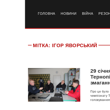
ГОЛОВНА
НОВИНИ
ВІЙНА
РЕЗО
МІТКА:
ІГОР ЯВОРСЬКИЙ
29 січн
Терноп
змаганн
Про це було
чемпіонату Т
головуванням