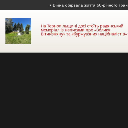
• Війна обірвала життя 50-річного гранатом
На Тернопільщині досі стоїть радянський
меморіал із написами про «Велику
Вітчизняну» та «буржуазних націоналістів»