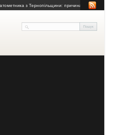
етника з Тернопільщини: причина смерті – гостра серцево-судин