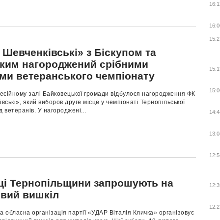
16:1
16:0
15:2
 Шевченківські» з Біскупом та
ким нагороджений срібними
15:1
ми ветеранського чемпіонату
15:0
сесійному залі Байковецької громади відбулося нагородження ФК
івські», який виборов друге місце у чемпіонаті Тернопільської
д ветеранів. У нагороджені...
14:4
13:0
12:5
ці Тернопільщини запрошують на
12:3
овий вишкіл
12:2
а обласна організація партії «УДАР Віталія Кличка» організовує