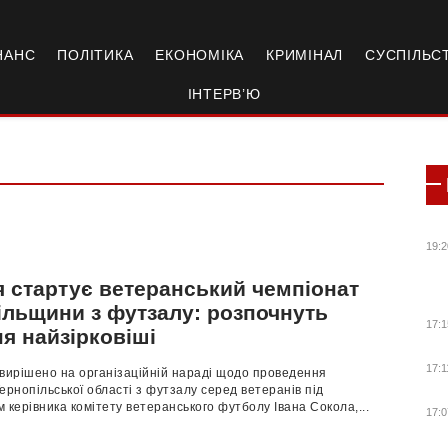
НАНС
ПОЛІТИКА
ЕКОНОМІКА
КРИМІНАЛ
СУСПІЛЬС
ІНТЕРВ’Ю
19:2
я стартує ветеранський чемпіонат
ільщини з футзалу: розпочнуть
17:1
я найзірковіші
17:1
 вирішено на організаційній нараді щодо проведення
ернопільської області з футзалу серед ветеранів під
 керівника комітету ветеранського футболу Івана Сокола,...
17:0