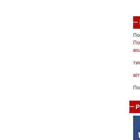
По
По
во
ти
віт
По