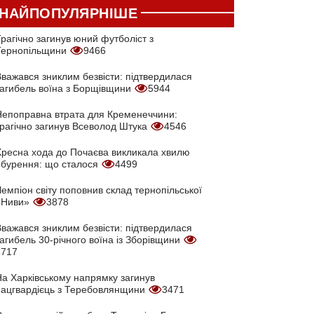
НАЙПОПУЛЯРНІШЕ
рагічно загинув юний футболіст з
Тернопільщини
9466
Вважався зниклим безвісти: підтвердилася
загибель воїна з Борщівщини
5944
Непоправна втрата для Кременеччини:
трагічно загинув Всеволод Штука
4546
Хресна хода до Почаєва викликала хвилю
обурення: що сталося
4499
емпіон світу поповнив склад тернопільської
«Ниви»
3878
Вважався зниклим безвісти: підтвердилася
агибель 30-річного воїна із Зборівщини
3717
На Харківському напрямку загинув
нацгвардієць з Теребовлянщини
3471