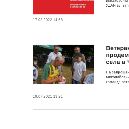
військово-па
УДАРівці зап
17.02.2022 14:58
Ветера
продем
села в 
На запрошен
Миколайович
команда вете
19.07.2021 23:21