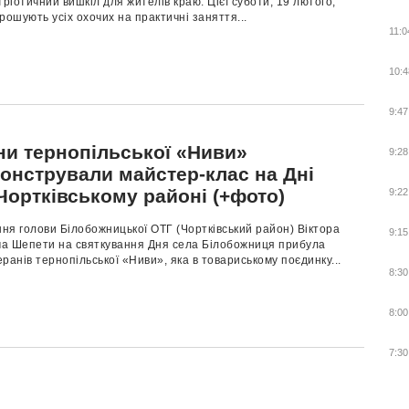
тріотичний вишкіл для жителів краю. Цієї суботи, 19 лютого,
рошують усіх охочих на практичні заняття...
11:0
10:4
9:47
ни тернопільської «Ниви»
9:28
онстрували майстер-клас на Дні
Чортківському районі (+фото)
9:22
ня голови Білобожницької ОТГ (Чортківський район) Віктора
9:15
а Шепети на святкування Дня села Білобожниця прибула
ранів тернопільської «Ниви», яка в товариському поєдинку...
8:30
8:00
7:30