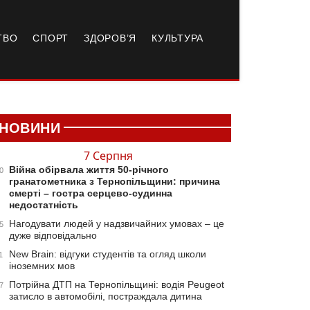
ТВО
СПОРТ
ЗДОРОВ’Я
КУЛЬТУРА
НОВИНИ
7 Серпня
Війна обірвала життя 50-річного
0
гранатометника з Тернопільщини: причина
смерті – гостра серцево-судинна
недостатність
Нагодувати людей у надзвичайних умовах – це
5
дуже відповідально
New Brain: відгуки студентів та огляд школи
1
іноземних мов
Потрійна ДТП на Тернопільщині: водія Peugeot
7
затисло в автомобілі, постраждала дитина