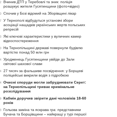
Вчинив ДТП у Теребовлі та зник: поліція
2
розшукує жителя Гусятинщини (фото+відео)
Спочив у Бозі відомий на Зборівщині лікар
0
У Тернополі відбудуться установчі збори
7
асоціації нащадків українських жертв польських
репресій
Які ключові характеристики у вуличних камер
3
відеоспостереження
На Тернопільщині державі повернули будівлю
0
вартістю понад 50 млн грн
Уродженець Гусятинщини увійде до Зали
4
світової шахової слави
27 тисяч за фальшиве посвідчення: у Борщеві
4
поліцейські викрили водія з підробкою
Очисні споруди могли забруднювати Серет:
4
на Тернопільщині триває кримінальне
розслідування
Кабмін доручив звірити дані чоловіків 18-60
9
років
Гольова заміна та яскрава гра: представники
3
Бучача та Борщівщини – найкращі у турі першої