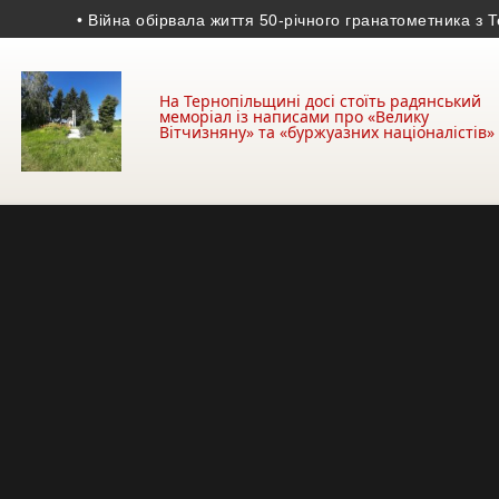
• Війна обірвала життя 50-річного гранатометника з Терно
На Тернопільщині досі стоїть радянський
меморіал із написами про «Велику
Вітчизняну» та «буржуазних націоналістів»