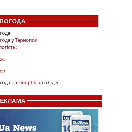
ПОГОДА
года
года у
Тернополі
логість:
ск:
ер:
года на
sinoptik.ua
в Одесі
РЕКЛАМА