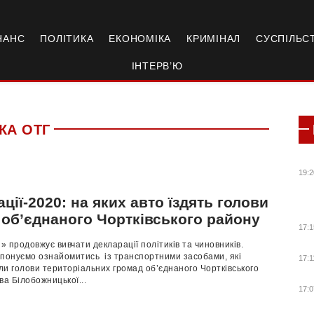
НАНС
ПОЛІТИКА
ЕКОНОМІКА
КРИМІНАЛ
СУСПІЛЬС
ІНТЕРВ’Ю
КА ОТГ
19:2
ції-2020: на яких авто їздять голови
 об’єднаного Чортківського району
17:1
 продовжує вивчати декларації політиків та чиновників.
опонуємо ознайомитись із транспортними засобами, які
17:1
и голови територіальних громад об’єднаного Чортківського
ва Білобожницької...
17:0