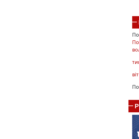
По
По
во
ти
віт
По