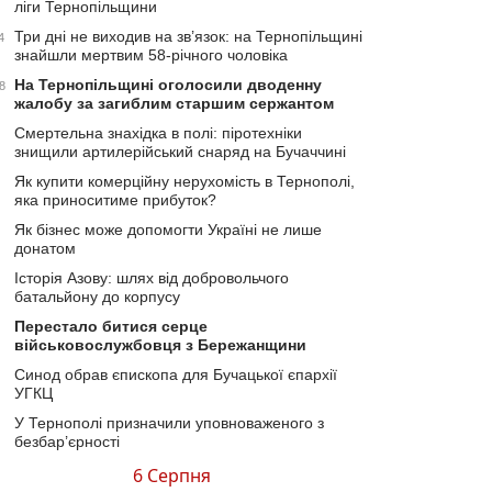
ліги Тернопільщини
Три дні не виходив на зв’язок: на Тернопільщині
4
знайшли мертвим 58-річного чоловіка
На Тернопільщині оголосили дводенну
8
жалобу за загиблим старшим сержантом
Смертельна знахідка в полі: піротехніки
знищили артилерійський снаряд на Бучаччині
Як купити комерційну нерухомість в Тернополі,
яка приноситиме прибуток?
Як бізнес може допомогти Україні не лише
донатом
Історія Азову: шлях від добровольчого
батальйону до корпусу
Перестало битися серце
військовослужбовця з Бережанщини
Синод обрав єпископа для Бучацької єпархії
УГКЦ
У Тернополі призначили уповноваженого з
безбар’єрності
6 Серпня