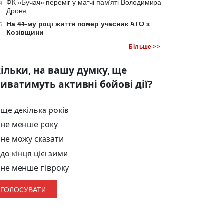
ФК «Бучач» переміг у матчі пам’яті Володимира
4
Дроня
На 44-му році життя помер учасник АТО з
6
Козівщини
Більше >>
ільки, на вашу думку, ще
иватимуть активні бойові дії?
ще декілька років
не менше року
не можу сказати
до кінця цієї зими
не менше півроку