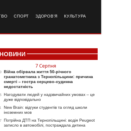
ТВО
СПОРТ
ЗДОРОВ’Я
КУЛЬТУРА
НОВИНИ
7 Серпня
Війна обірвала життя 50-річного
0
гранатометника з Тернопільщини: причина
смерті – гостра серцево-судинна
недостатність
Нагодувати людей у надзвичайних умовах – це
5
дуже відповідально
New Brain: відгуки студентів та огляд школи
1
іноземних мов
Потрійна ДТП на Тернопільщині: водія Peugeot
7
затисло в автомобілі, постраждала дитина