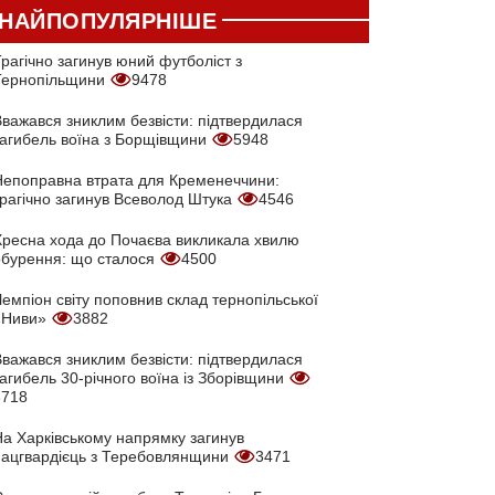
НАЙПОПУЛЯРНІШЕ
рагічно загинув юний футболіст з
Тернопільщини
9478
Вважався зниклим безвісти: підтвердилася
загибель воїна з Борщівщини
5948
Непоправна втрата для Кременеччини:
трагічно загинув Всеволод Штука
4546
Хресна хода до Почаєва викликала хвилю
обурення: що сталося
4500
емпіон світу поповнив склад тернопільської
«Ниви»
3882
Вважався зниклим безвісти: підтвердилася
агибель 30-річного воїна із Зборівщини
3718
На Харківському напрямку загинув
нацгвардієць з Теребовлянщини
3471