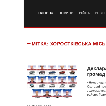
ГОЛОВНА
НОВИНИ
ВІЙНА
РЕЗО
МІТКА:
ХОРОСТКІВСЬКА МІСЬ
Деклара
громад
«Номер один»
Сьогодні пр
задекларувал
району. Голо