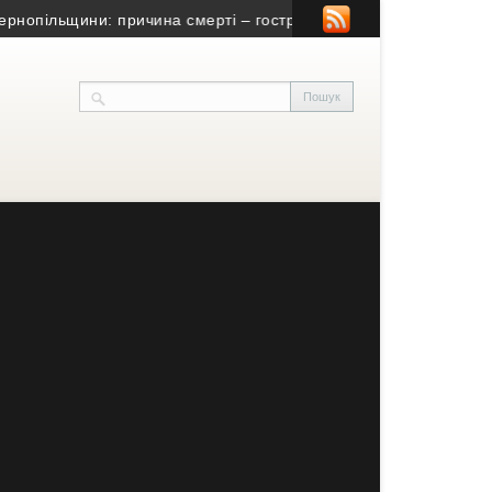
пільщини: причина смерті – гостра серцево-судинна недостатні