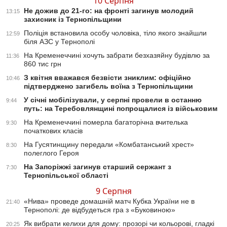
10 Серпня
Не дожив до 21-го: на фронті загинув молодий
13:15
захисник із Тернопільщини
Поліція встановила особу чоловіка, тіло якого знайшли
12:59
біля АЗС у Тернополі
На Кременеччині хочуть забрати безхазяйну будівлю за
11:36
860 тис грн
З квітня вважався безвісти зниклим: офіційно
10:46
підтверджено загибель воїна з Тернопільщини
У січні мобілізували, у серпні провели в останню
9:44
путь: на Теребовлянщині попрощалися із військовим
На Кременеччині померла багаторічна вчителька
9:30
початкових класів
На Гусятинщину передали «Комбатанський хрест»
8:30
полеглого Героя
На Запоріжжі загинув старший сержант з
7:30
Тернопільської області
9 Серпня
«Нива» проведе домашній матч Кубка України не в
21:40
Тернополі: де відбудеться гра з «Буковиною»
Як вибрати келихи для дому: прозорі чи кольорові, гладкі
20:25