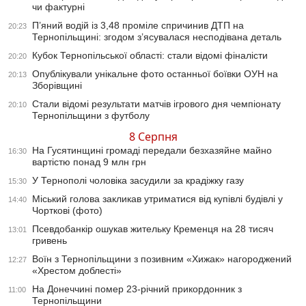
чи фактурні
П’яний водій із 3,48 проміле спричинив ДТП на
20:23
Тернопільщині: згодом з’ясувалася несподівана деталь
Кубок Тернопільської області: стали відомі фіналісти
20:20
Опублікували унікальне фото останньої боївки ОУН на
20:13
Зборівщині
Стали відомі результати матчів ігрового дня чемпіонату
20:10
Тернопільщини з футболу
8 Серпня
На Гусятинщині громаді передали безхазяйне майно
16:30
вартістю понад 9 млн грн
У Тернополі чоловіка засудили за крадіжку газу
15:30
Міський голова закликав утриматися від купівлі будівлі у
14:40
Чорткові (фото)
Псевдобанкір ошукав жительку Кременця на 28 тисяч
13:01
гривень
Воїн з Тернопільщини з позивним «Хижак» нагороджений
12:27
«Хрестом доблесті»
На Донеччині помер 23-річний прикордонник з
11:00
Тернопільщини