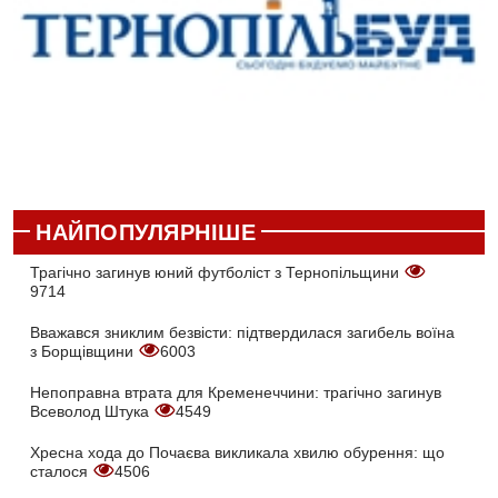
НАЙПОПУЛЯРНІШЕ
Трагічно загинув юний футболіст з Тернопільщини
9714
Вважався зниклим безвісти: підтвердилася загибель воїна
з Борщівщини
6003
Непоправна втрата для Кременеччини: трагічно загинув
Всеволод Штука
4549
Хресна хода до Почаєва викликала хвилю обурення: що
сталося
4506