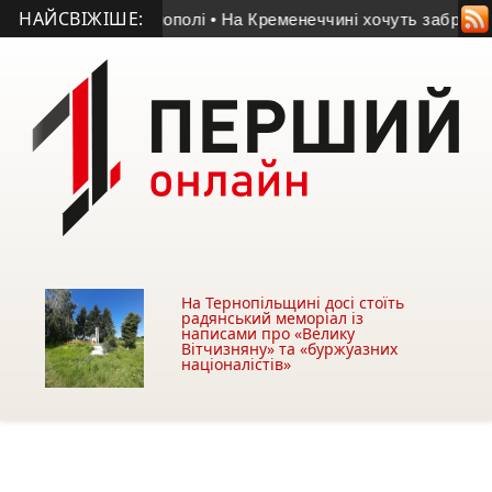
НАЙСВІЖІШЕ:
и біля АЗС у Тернополі
• На Кременеччині хочуть забрати бе
На Тернопільщині досі стоїть
радянський меморіал із
написами про «Велику
Вітчизняну» та «буржуазних
націоналістів»