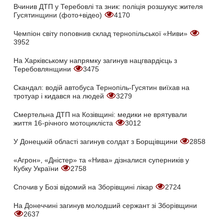
Вчинив ДТП у Теребовлі та зник: поліція розшукує жителя
Гусятинщини (фото+відео)
4170
Чемпіон світу поповнив склад тернопільської «Ниви»
3952
На Харківському напрямку загинув нацгвардієць з
Теребовлянщини
3475
Скандал: водій автобуса Тернопіль-Гусятин виїхав на
тротуар і кидався на людей
3279
Смертельна ДТП на Козівщині: медики не врятували
життя 16-річного мотоцикліста
3012
У Донецькій області загинув солдат з Борщівщини
2858
«Агрон», «Дністер» та «Нива» дізналися суперників у
Кубку України
2758
Спочив у Бозі відомий на Зборівщині лікар
2724
На Донеччині загинув молодший сержант зі Зборівщини
2637