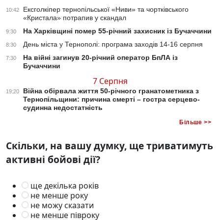
Ексголкіпер тернопільської «Ниви» та чортківського
10:42
«Кристала» потрапив у скандал
На Харківщині помер 55-річний захисник із Бучаччини
9:30
День міста у Тернополі: програма заходів 14-16 серпня
8:30
На війні загинув 20-річний оператор БпЛА із
7:30
Бучаччини
7 Серпня
Війна обірвала життя 50-річного гранатометника з
19:20
Тернопільщини: причина смерті – гостра серцево-
судинна недостатність
Більше >>
Скільки, на вашу думку, ще триватимуть
активні бойові дії?
ще декілька років
не менше року
не можу сказати
не менше півроку