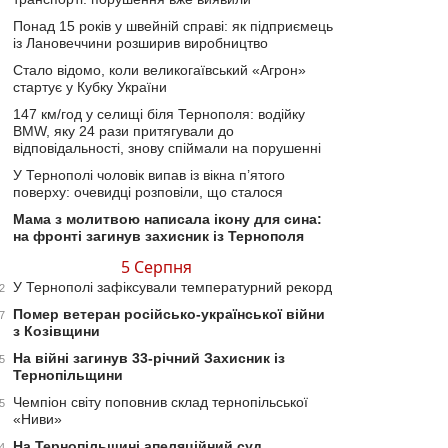
Понад 15 років у швейній справі: як підприємець
із Лановеччини розширив виробництво
Стало відомо, коли великогаївський «Агрон»
стартує у Кубку України
147 км/год у селищі біля Тернополя: водійку
BMW, яку 24 рази притягували до
відповідальності, знову спіймали на порушенні
У Тернополі чоловік випав із вікна п’ятого
поверху: очевидці розповіли, що сталося
Мама з молитвою написала ікону для сина:
на фронті загинув захисник із Тернополя
5 Серпня
У Тернополі зафіксували температурний рекорд
2
Помер ветеран російсько-української війни
7
з Козівщини
На війні загинув 33-річний Захисник із
5
Тернопільщини
Чемпіон світу поповнив склад тернопільської
5
«Ниви»
На Тернопільщині апеляційний суд
4