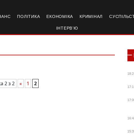
НАНС
ПОЛІТИКА
ЕКОНОМІКА
КРИМІНАЛ
СУСПІЛЬС
ІНТЕРВ’Ю
18:2
а 2 з 2
«
1
2
17:1
17:0
16:4
15:3