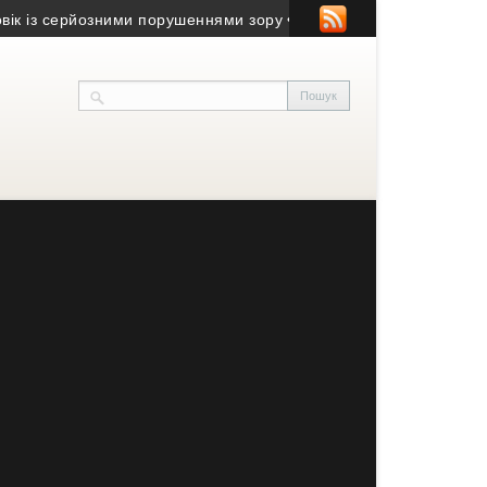
 із серйозними порушеннями зору
• Юний волонтер із Заліщиків 