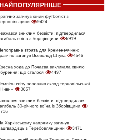
НАЙПОПУЛЯРНІШЕ
рагічно загинув юний футболіст з
Тернопільщини
9424
Вважався зниклим безвісти: підтвердилася
загибель воїна з Борщівщини
5919
Непоправна втрата для Кременеччини:
трагічно загинув Всеволод Штука
4546
Хресна хода до Почаєва викликала хвилю
обурення: що сталося
4497
емпіон світу поповнив склад тернопільської
«Ниви»
3857
Вважався зниклим безвісти: підтвердилася
агибель 30-річного воїна із Зборівщини
3716
На Харківському напрямку загинув
нацгвардієць з Теребовлянщини
3471
кандал: водій автобуса Тернопіль-Гусятин