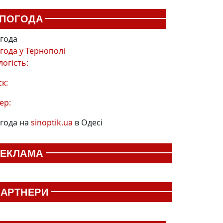
ПОГОДА
года
года у
Тернополі
логість:
ск:
ер:
года на
sinoptik.ua
в Одесі
РЕКЛАМА
АРТНЕРИ