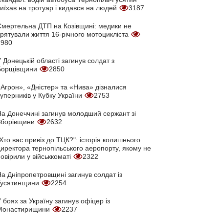
иїхав на тротуар і кидався на людей
3187
Смертельна ДТП на Козівщині: медики не
врятували життя 16-річного мотоцикліста
2980
 Донецькій області загинув солдат з
Борщівщини
2850
Агрон», «Дністер» та «Нива» дізналися
уперників у Кубку України
2753
На Донеччині загинув молодший сержант зі
Зборівщини
2632
Хто вас привіз до ТЦК?": історія колишнього
директора тернопільського аеропорту, якому не
овірили у військкоматі
2322
а Дніпропетровщині загинув солдат із
Гусятинщини
2254
 боях за Україну загинув офіцер із
Монастирищини
2237