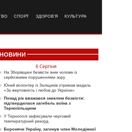
ТВО
СПОРТ
ЗДОРОВ’Я
КУЛЬТУРА
НОВИНИ
6 Серпня
На Зборівщині безвісти зник чоловік із
4
серйозними порушеннями зору
Юний волонтер із Заліщиків отримав медаль
5
«За жертовність і любов до України»
Понад рік вважався зниклим безвісти:
0
підтвердилася загибель воїна з
Тернопільщини
У Тернополі зафіксували черговий
8
температурний рекорд
Боронячи Україну, загинув член Молодіжної
9