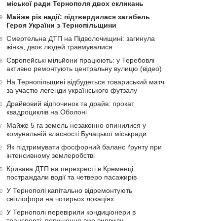
міської ради Тернополя двох скликань
Майже рік надії: підтвердилася загибель
9
Героя України з Тернопільщини
Смертельна ДТП на Підволочищині: загинула
8
жінка, двоє людей травмувалися
Європейські мільйони працюють: у Теребовлі
6
активно ремонтують центральну вулицю (відео)
На Тернопільщині відбудеться товариський матч
2
за участю легенди українського футзалу
Драйвовий відпочинок та драйв: прокат
1
квадроциклів на Оболоні
Майже 5 га земель незаконно опинилися у
7
комунальній власності Бучацької міськради
Як підтримувати фосфорний баланс ґрунту при
2
інтенсивному землеробстві
Кривава ДТП на перехресті в Кременці:
5
постраждали водії та четверо пасажирів
У Тернополі капітально відремонтують
0
світлофори на чотирьох локаціях
У Тернополі перевірили кондиціонери в
0
транспорті: порушення вже виявили