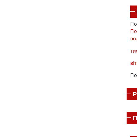
По
По
во
ти
віт
По
П