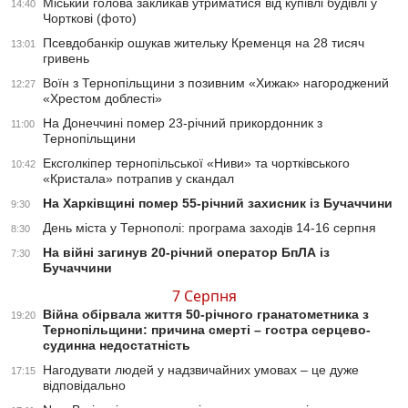
Міський голова закликав утриматися від купівлі будівлі у
14:40
Чорткові (фото)
Псевдобанкір ошукав жительку Кременця на 28 тисяч
13:01
гривень
Воїн з Тернопільщини з позивним «Хижак» нагороджений
12:27
«Хрестом доблесті»
На Донеччині помер 23-річний прикордонник з
11:00
Тернопільщини
Ексголкіпер тернопільської «Ниви» та чортківського
10:42
«Кристала» потрапив у скандал
На Харківщині помер 55-річний захисник із Бучаччини
9:30
День міста у Тернополі: програма заходів 14-16 серпня
8:30
На війні загинув 20-річний оператор БпЛА із
7:30
Бучаччини
7 Серпня
Війна обірвала життя 50-річного гранатометника з
19:20
Тернопільщини: причина смерті – гостра серцево-
судинна недостатність
Нагодувати людей у надзвичайних умовах – це дуже
17:15
відповідально