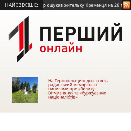
НАЙСВІЖІШЕ:
то)
• Псевдобанкір ошукав жительку Кременця на 28 тисяч г
На Тернопільщині досі стоїть
радянський меморіал із
написами про «Велику
Вітчизняну» та «буржуазних
націоналістів»