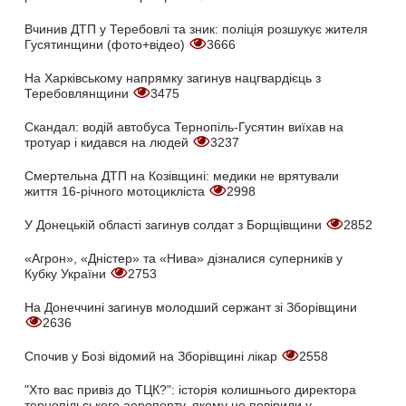
Вчинив ДТП у Теребовлі та зник: поліція розшукує жителя
Гусятинщини (фото+відео)
3666
На Харківському напрямку загинув нацгвардієць з
Теребовлянщини
3475
Скандал: водій автобуса Тернопіль-Гусятин виїхав на
тротуар і кидався на людей
3237
Смертельна ДТП на Козівщині: медики не врятували
життя 16-річного мотоцикліста
2998
У Донецькій області загинув солдат з Борщівщини
2852
«Агрон», «Дністер» та «Нива» дізналися суперників у
Кубку України
2753
На Донеччині загинув молодший сержант зі Зборівщини
2636
Спочив у Бозі відомий на Зборівщині лікар
2558
"Хто вас привіз до ТЦК?": історія колишнього директора
тернопільського аеропорту, якому не повірили у