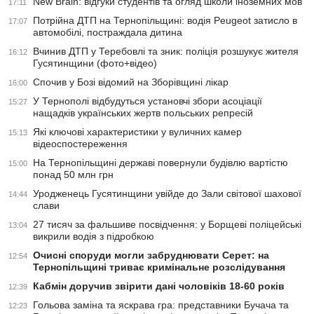
New Brain: відгуки студентів та огляд школи іноземних мов
17:11
Потрійна ДТП на Тернопільщині: водія Peugeot затисло в
17:07
автомобілі, постраждала дитина
Вчинив ДТП у Теребовлі та зник: поліція розшукує жителя
16:12
Гусятинщини (фото+відео)
Спочив у Бозі відомий на Зборівщині лікар
16:00
У Тернополі відбудуться установчі збори асоціації
15:27
нащадків українських жертв польських репресій
Які ключові характеристики у вуличних камер
15:13
відеоспостереження
На Тернопільщині державі повернули будівлю вартістю
15:00
понад 50 млн грн
Уродженець Гусятинщини увійде до Зали світової шахової
14:44
слави
27 тисяч за фальшиве посвідчення: у Борщеві поліцейські
13:04
викрили водія з підробкою
Очисні споруди могли забруднювати Серет: на
12:54
Тернопільщині триває кримінальне розслідування
Кабмін доручив звірити дані чоловіків 18-60 років
12:39
Гольова заміна та яскрава гра: представники Бучача та
12:23