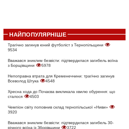
НАЙПОПУЛЯРНІШЕ
Трагічно загинув юний футболіст з Тернопільщини
9534
Вважався зниклим безвісти: підтвердилася загибель воїна
з Борщівщини
5978
Непоправна втрата для Кременеччини: трагічно загинув
Всеволод Штука
4548
Хресна хода до Почаєва викликала хвилю обурення: що
сталося
4503
Чемпіон світу поповнив склад тернопільської «Ниви»
3920
Вважався зниклим безвісти: підтвердилася загибель 30-
річного воїна із Зборівщини
3722