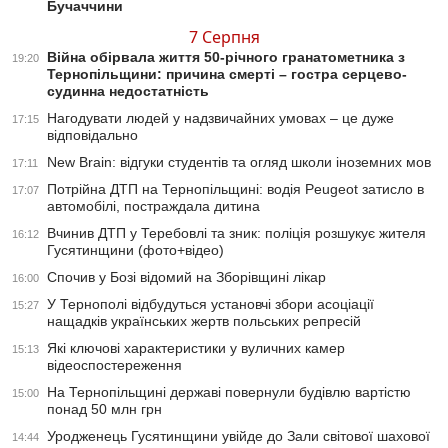
Бучаччини
7 Серпня
Війна обірвала життя 50-річного гранатометника з
19:20
Тернопільщини: причина смерті – гостра серцево-
судинна недостатність
Нагодувати людей у надзвичайних умовах – це дуже
17:15
відповідально
New Brain: відгуки студентів та огляд школи іноземних мов
17:11
Потрійна ДТП на Тернопільщині: водія Peugeot затисло в
17:07
автомобілі, постраждала дитина
Вчинив ДТП у Теребовлі та зник: поліція розшукує жителя
16:12
Гусятинщини (фото+відео)
Спочив у Бозі відомий на Зборівщині лікар
16:00
У Тернополі відбудуться установчі збори асоціації
15:27
нащадків українських жертв польських репресій
Які ключові характеристики у вуличних камер
15:13
відеоспостереження
На Тернопільщині державі повернули будівлю вартістю
15:00
понад 50 млн грн
Уродженець Гусятинщини увійде до Зали світової шахової
14:44