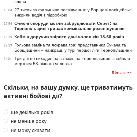
слави
27 тисяч за фальшиве посвідчення: у Борщеві поліцейські
13:04
викрили водія з підробкою
Очисні споруди могли забруднювати Серет: на
12:54
Тернопільщині триває кримінальне розслідування
Кабмін доручив звірити дані чоловіків 18-60 років
12:39
Гольова заміна та яскрава гра: представники Бучача та
12:23
Борщівщини – найкращі у турі першої ліги Тернопільщини
Три дні не виходив на зв’язок: на Тернопільщині знайшли
11:04
мертвим 58-річного чоловіка
Більше >>
Скільки, на вашу думку, ще триватимуть
активні бойові дії?
ще декілька років
не менше року
не можу сказати