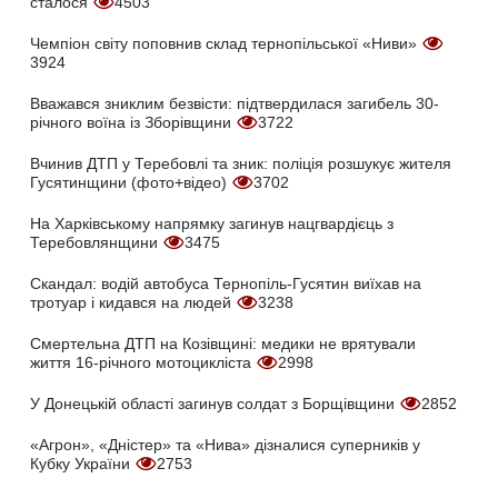
сталося
4503
Чемпіон світу поповнив склад тернопільської «Ниви»
3924
Вважався зниклим безвісти: підтвердилася загибель 30-
річного воїна із Зборівщини
3722
Вчинив ДТП у Теребовлі та зник: поліція розшукує жителя
Гусятинщини (фото+відео)
3702
На Харківському напрямку загинув нацгвардієць з
Теребовлянщини
3475
Скандал: водій автобуса Тернопіль-Гусятин виїхав на
тротуар і кидався на людей
3238
Смертельна ДТП на Козівщині: медики не врятували
життя 16-річного мотоцикліста
2998
У Донецькій області загинув солдат з Борщівщини
2852
«Агрон», «Дністер» та «Нива» дізналися суперників у
Кубку України
2753