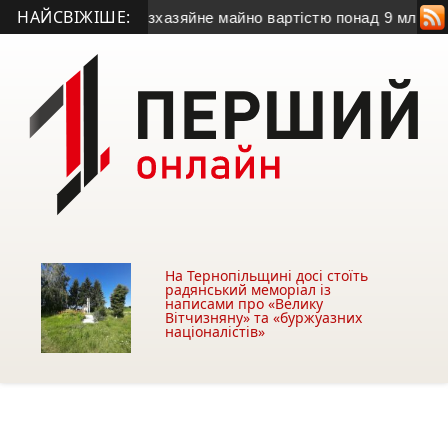
НАЙСВІЖІШЕ:
маді передали безхазяйне майно вартістю понад 9 млн грн
• 
На Тернопільщині досі стоїть
радянський меморіал із
написами про «Велику
Вітчизняну» та «буржуазних
націоналістів»