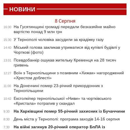
НОВИНИ
8 Серпня
На Гусятинщині громаді передали безхазяйне майно
16:30
вартістю понад 9 млн грн
У Тернополі чоловіка засудили за крадіжку газу
15:30
Міський голова закликав утриматися від купівлі будівлі у
14:40
Чорткові (фото)
Псевдобанкір ошукав жительку Кременця на 28 тисяч
13:01
гривень
Воїн з Тернопільщини з позивним «Хижак» нагороджений
12:27
«Хрестом доблесті»
На Донеччині помер 23-річний прикордонник з
11:00
Тернопільщини
Ексголкіпер тернопільської «Ниви» та чортківського
10:42
«Кристала» потрапив у скандал
На Харківщині помер 55-річний захисник із Бучаччини
9:30
День міста у Тернополі: програма заходів 14-16 серпня
8:30
На війні загинув 20-річний оператор БпЛА із
7:30