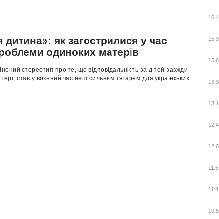
16:4
я дитина»: як загострилися у час
15:3
проблеми одиноких матерів
15:0
інений стереотип про те, що відповідальність за дітей завжди
тері, став у воєнний час непосильним тягарем для українських
13:3
...
13:1
12:4
12:0
11:5
11:4
10:5