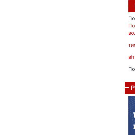
По
По
во
ти
віт
По