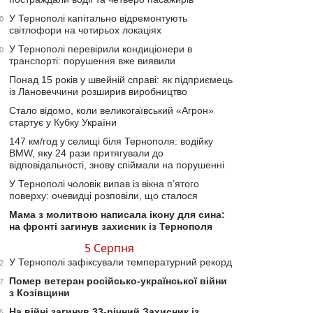
У Тернополі капітально відремонтують
0
світлофори на чотирьох локаціях
У Тернополі перевірили кондиціонери в
0
транспорті: порушення вже виявили
Понад 15 років у швейній справі: як підприємець
із Лановеччини розширив виробництво
Стало відомо, коли великогаївський «Агрон»
стартує у Кубку України
147 км/год у селищі біля Тернополя: водійку
BMW, яку 24 рази притягували до
відповідальності, знову спіймали на порушенні
У Тернополі чоловік випав із вікна п’ятого
поверху: очевидці розповіли, що сталося
Мама з молитвою написала ікону для сина:
на фронті загинув захисник із Тернополя
5 Серпня
У Тернополі зафіксували температурний рекорд
2
Помер ветеран російсько-української війни
7
з Козівщини
На війні загинув 33-річний Захисник із
5