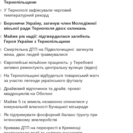
Тернопільщини
У Тернополі зафіксували черговий
8
температурний рекорд
Боронячи Україну, загинув член Молодіжної
9
міської ради Тернополя двох скликань
Майже рік надії: підтвердилася загибель
9
Героя України з Тернопільщини
Смертельна ДТП на Підволочищині: загинула
8
жінка, двоє людей травмувалися
Європейські мільйони працюють: у Теребовлі
6
активно ремонтують центральну вулицю (відео)
На Тернопільщині відбудеться товариський матч
2
за участю легенди українського футзалу
Драйвовий відпочинок та драйв: прокат
1
квадроциклів на Оболоні
Майже 5 га земель незаконно опинилися у
7
комунальній власності Бучацької міськради
Як підтримувати фосфорний баланс ґрунту при
2
інтенсивному землеробстві
Кривава ДТП на перехресті в Кременці:
5
постраждали водії та четверо пасажирів