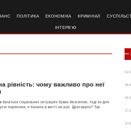
НАНС
ПОЛІТИКА
ЕКОНОМІКА
КРИМІНАЛ
СУСПІЛЬС
ІНТЕРВ’Ю
21:5
а рівність: чому важливо про неї
18:4
и
18:2
 в багатьох соціальних ситуаціях буває безсилою, тоді як для
сутні перепони, я бачила в житті не раз. Дратувало? Так.
17:1
17:0