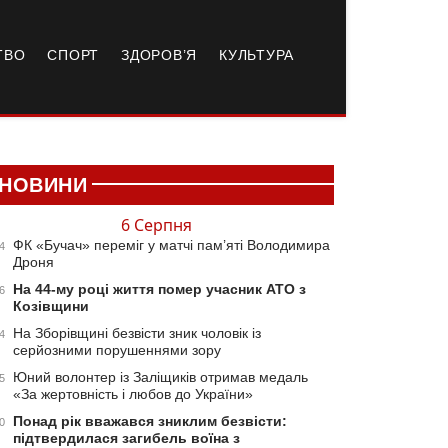
ТВО
СПОРТ
ЗДОРОВ’Я
КУЛЬТУРА
НОВИНИ
6 Серпня
ФК «Бучач» переміг у матчі пам’яті Володимира
4
Дроня
На 44-му році життя помер учасник АТО з
6
Козівщини
На Зборівщині безвісти зник чоловік із
4
серйозними порушеннями зору
Юний волонтер із Заліщиків отримав медаль
5
«За жертовність і любов до України»
Понад рік вважався зниклим безвісти:
0
підтвердилася загибель воїна з