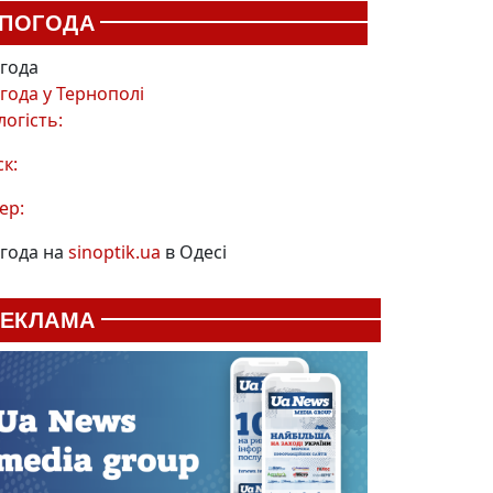
ПОГОДА
года
года у
Тернополі
логість:
ск:
ер:
года на
sinoptik.ua
в Одесі
РЕКЛАМА