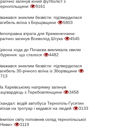
рагічно загинув юний футболіст з
Тернопільщини
9161
Вважався зниклим безвісти: підтвердилася
загибель воїна з Борщівщини
5803
Непоправна втрата для Кременеччини:
трагічно загинув Всеволод Штука
4545
Хресна хода до Почаєва викликала хвилю
обурення: що сталося
4482
Вважався зниклим безвісти: підтвердилася
агибель 30-річного воїна із Зборівщини
3713
На Харківському напрямку загинув
нацгвардієць з Теребовлянщини
3458
кандал: водій автобуса Тернопіль-Гусятин
иїхав на тротуар і кидався на людей
3133
емпіон світу поповнив склад тернопільської
«Ниви»
3119