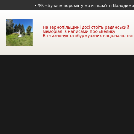
• ФК «Бучач» переміг у матчі пам’яті Володимира Д
На Тернопільщині досі стоїть радянський
меморіал із написами про «Велику
Вітчизняну» та «буржуазних націоналістів»