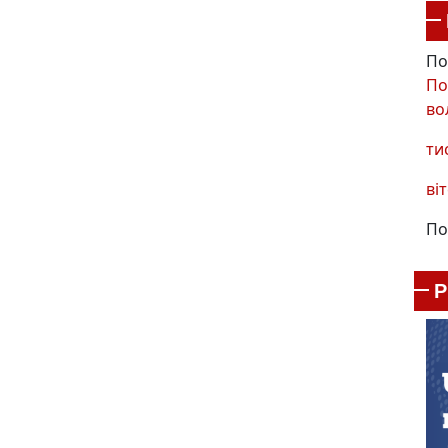
По
По
во
ти
віт
По