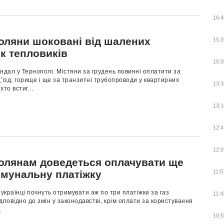
16:4
оляни шоковані від шалених
15:3
к тепловиків
15:0
ндал у Тернополі. Містяни за грудень повинні оплатити за
’їзд, горище і ще за транзитні трубопроводи у квартирних
13:3
хто встиг...
13:1
12:4
12:0
олянам доведеться оплачувати ще
омунальну платіжку
11:5
 українці почнуть отримувати аж по три платіжки за газ
11:4
дповідно до змін у законодавстві, крім оплати за користування
.
10:5