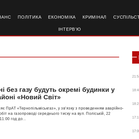
НАНС
ПОЛІТИКА
ЕКОНОМІКА
КРИМІНАЛ
СУСПІЛЬС
ІНТЕРВ’Ю
21:5
і без газу будуть окремі будинки у
18:4
айоні «Новий Світ»
18:2
є ПрАТ «Тернопільміськгаз», у зв’язку з проведенням аварійно-
біт на газопроводі середнього тиску на вул. Поліській, 22
17:1
1:00 год до...
17:0