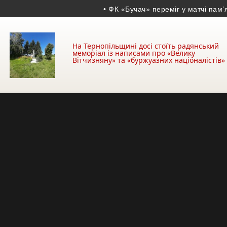
• ФК «Бучач» переміг у матчі пам’яті 
На Тернопільщині досі стоїть радянський
меморіал із написами про «Велику
Вітчизняну» та «буржуазних націоналістів»