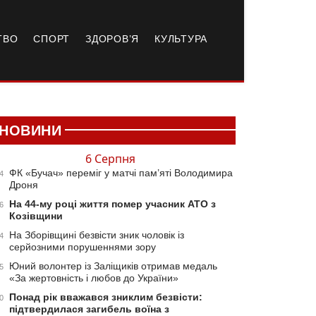
ТВО
СПОРТ
ЗДОРОВ’Я
КУЛЬТУРА
НОВИНИ
6 Серпня
ФК «Бучач» переміг у матчі пам’яті Володимира
4
Дроня
На 44-му році життя помер учасник АТО з
6
Козівщини
На Зборівщині безвісти зник чоловік із
4
серйозними порушеннями зору
Юний волонтер із Заліщиків отримав медаль
5
«За жертовність і любов до України»
Понад рік вважався зниклим безвісти:
0
підтвердилася загибель воїна з