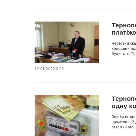
Терноп
платіжо
Черговий ска
холодний під
будинках. Ті, 
12.01.2022 9:00
Терноп
одну к
Зовсім скоро
щомісяця. Ві
газом і його..