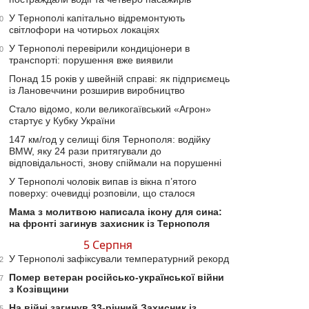
У Тернополі капітально відремонтують
0
світлофори на чотирьох локаціях
У Тернополі перевірили кондиціонери в
0
транспорті: порушення вже виявили
Понад 15 років у швейній справі: як підприємець
із Лановеччини розширив виробництво
Стало відомо, коли великогаївський «Агрон»
стартує у Кубку України
147 км/год у селищі біля Тернополя: водійку
BMW, яку 24 рази притягували до
відповідальності, знову спіймали на порушенні
У Тернополі чоловік випав із вікна п’ятого
поверху: очевидці розповіли, що сталося
Мама з молитвою написала ікону для сина:
на фронті загинув захисник із Тернополя
5 Серпня
У Тернополі зафіксували температурний рекорд
2
Помер ветеран російсько-української війни
7
з Козівщини
На війні загинув 33-річний Захисник із
5