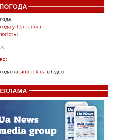
ПОГОДА
года
года у
Тернополі
логість:
ск:
ер:
года на
sinoptik.ua
в Одесі
РЕКЛАМА