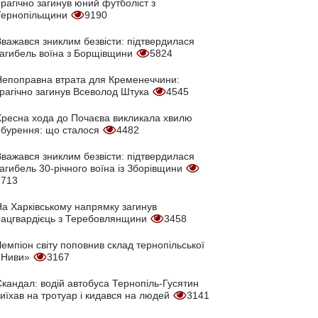
рагічно загинув юний футболіст з
Тернопільщини
9190
Вважався зниклим безвісти: підтвердилася
загибель воїна з Борщівщини
5824
Непоправна втрата для Кременеччини:
трагічно загинув Всеволод Штука
4545
Хресна хода до Почаєва викликала хвилю
обурення: що сталося
4482
Вважався зниклим безвісти: підтвердилася
агибель 30-річного воїна із Зборівщини
3713
На Харківському напрямку загинув
нацгвардієць з Теребовлянщини
3458
емпіон світу поповнив склад тернопільської
«Ниви»
3167
кандал: водій автобуса Тернопіль-Гусятин
иїхав на тротуар і кидався на людей
3141