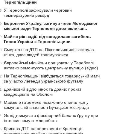
Тернопільщини
У Тернополі зафіксували черговий
8
температурний рекорд
Боронячи Україну, загинув член Молодіжної
9
міської ради Тернополя двох скликань
Майже рік надії: підтвердилася загибель
9
Героя України з Тернопільщини
Смертельна ДТП на Підволочищині: загинула
8
жінка, двоє людей травмувалися
Європейські мільйони працюють: у Теребовлі
6
активно ремонтують центральну вулицю (відео)
На Тернопільщині відбудеться товариський матч
2
за участю легенди українського футзалу
Драйвовий відпочинок та драйв: прокат
1
квадроциклів на Оболоні
Майже 5 га земель незаконно опинилися у
7
комунальній власності Бучацької міськради
Як підтримувати фосфорний баланс ґрунту при
2
інтенсивному землеробстві
Кривава ДТП на перехресті в Кременці:
5
постраждали водії та четверо пасажирів