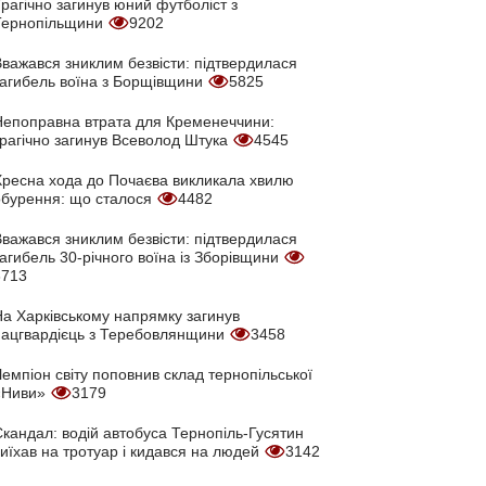
рагічно загинув юний футболіст з
Тернопільщини
9202
Вважався зниклим безвісти: підтвердилася
загибель воїна з Борщівщини
5825
Непоправна втрата для Кременеччини:
трагічно загинув Всеволод Штука
4545
Хресна хода до Почаєва викликала хвилю
обурення: що сталося
4482
Вважався зниклим безвісти: підтвердилася
агибель 30-річного воїна із Зборівщини
3713
На Харківському напрямку загинув
нацгвардієць з Теребовлянщини
3458
емпіон світу поповнив склад тернопільської
«Ниви»
3179
кандал: водій автобуса Тернопіль-Гусятин
иїхав на тротуар і кидався на людей
3142