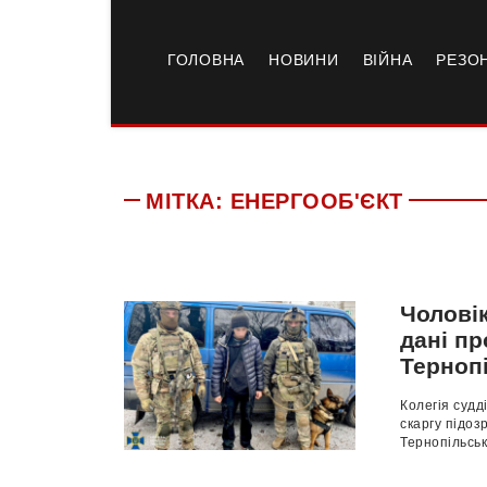
ГОЛОВНА
НОВИНИ
ВІЙНА
РЕЗО
МІТКА:
ЕНЕРГООБ'ЄКТ
Чолові
дані пр
Терноп
Колегія судд
скаргу підоз
Тернопільськ