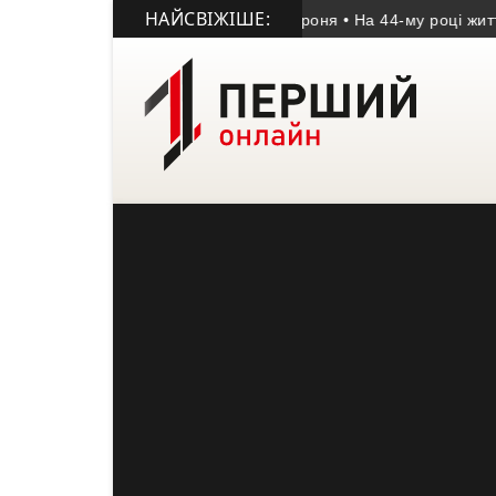
НАЙСВІЖІШЕ:
еміг у матчі пам’яті Володимира Дроня
• На 44-му році життя 