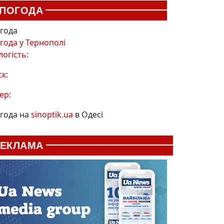
ПОГОДА
года
года у
Тернополі
логість:
ск:
ер:
года на
sinoptik.ua
в Одесі
РЕКЛАМА