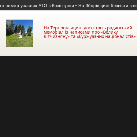
помер учасник АТО з Козівщини
• На Зборівщині безвісти зник ч
На Тернопільщині досі стоїть радянський
меморіал із написами про «Велику
Вітчизняну» та «буржуазних націоналістів»