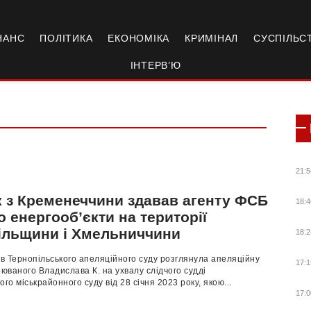
НАНС
ПОЛІТИКА
ЕКОНОМІКА
КРИМІНАЛ
СУСПІЛЬС
ІНТЕРВ’Ю
21:5
к з Кременеччини здавав агенту ФСБ
18:4
о енергооб’єкти на території
ільщини і Хмельниччини
18:2
ів Тернопільського апеляційного суду розглянула апеляційну
17:1
рюваного Владислава К. на ухвалу слідчого судді
ого міськрайонного суду від 28 січня 2023 року, якою...
17:0