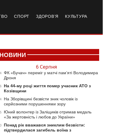
ТВО
СПОРТ
ЗДОРОВ’Я
КУЛЬТУРА
НОВИНИ
6 Серпня
ФК «Бучач» переміг у матчі пам’яті Володимира
4
Дроня
На 44-му році життя помер учасник АТО з
6
Козівщини
На Зборівщині безвісти зник чоловік із
4
серйозними порушеннями зору
Юний волонтер із Заліщиків отримав медаль
5
«За жертовність і любов до України»
Понад рік вважався зниклим безвісти:
0
підтвердилася загибель воїна з