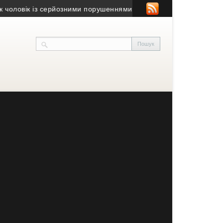
оловік із серйозними порушеннями зору
• Юний волонтер із Залі