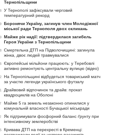
Тернопільщини
У Тернополі зафіксували черговий
8
температурний рекорд
Боронячи Україну, загинув член Молодіжної
9
міської ради Тернополя двох скликань
Майже рік надії: підтвердилася загибель
9
Героя України з Тернопільщини
Смертельна ДТП на Підволочищині: загинула
8
жінка, двоє людей травмувалися
Європейські мільйони працюють: у Теребовлі
6
активно ремонтують центральну вулицю (відео)
На Тернопільщині відбудеться товариський матч
2
за участю легенди українського футзалу
Драйвовий відпочинок та драйв: прокат
1
квадроциклів на Оболоні
Майже 5 га земель незаконно опинилися у
7
комунальній власності Бучацької міськради
Як підтримувати фосфорний баланс ґрунту при
2
інтенсивному землеробстві
Кривава ДТП на перехресті в Кременці:
5
постраждали водії та четверо пасажирів