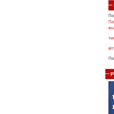
По
По
во
ти
віт
По