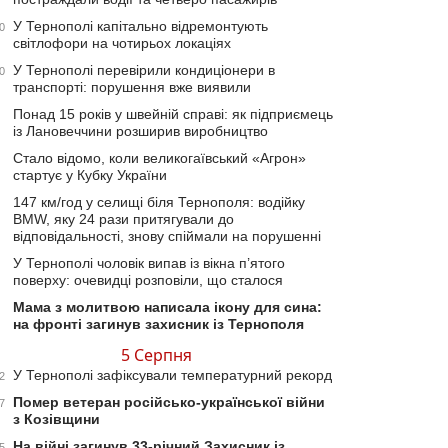
У Тернополі капітально відремонтують
0
світлофори на чотирьох локаціях
У Тернополі перевірили кондиціонери в
0
транспорті: порушення вже виявили
Понад 15 років у швейній справі: як підприємець
із Лановеччини розширив виробництво
Стало відомо, коли великогаївський «Агрон»
стартує у Кубку України
147 км/год у селищі біля Тернополя: водійку
BMW, яку 24 рази притягували до
відповідальності, знову спіймали на порушенні
У Тернополі чоловік випав із вікна п’ятого
поверху: очевидці розповіли, що сталося
Мама з молитвою написала ікону для сина:
на фронті загинув захисник із Тернополя
5 Серпня
У Тернополі зафіксували температурний рекорд
2
Помер ветеран російсько-української війни
7
з Козівщини
На війні загинув 33-річний Захисник із
5