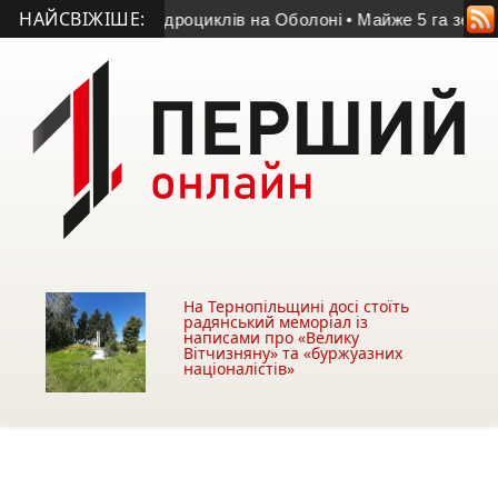
НАЙСВІЖІШЕ:
драйв: прокат квадроциклів на Оболоні
• Майже 5 га земель 
На Тернопільщині досі стоїть
радянський меморіал із
написами про «Велику
Вітчизняну» та «буржуазних
націоналістів»