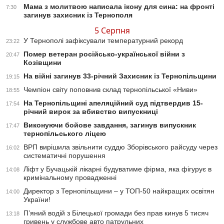
Мама з молитвою написала ікону для сина: на фронті
7:30
загинув захисник із Тернополя
5 Серпня
У Тернополі зафіксували температурний рекорд
23:22
Помер ветеран російсько-української війни з
20:47
Козівщини
На війні загинув 33-річний Захисник із Тернопільщини
19:15
Чемпіон світу поповнив склад тернопільської «Ниви»
18:55
На Тернопільщині апеляційний суд підтвердив 15-
17:54
річний вирок за вбивство випускниці
Виконуючи бойове завдання, загинув випускник
17:47
тернопільського ліцею
ВРП вирішила звільнити суддю Зборівського райсуду через
16:02
систематичні порушення
Ліфт у Бучацькій лікарні будуватиме фірма, яка фігурує в
14:08
кримінальному провадженні
Директор з Тернопільщини – у ТОП-50 найкращих освітян
14:00
України!
П’яний водій з Білецької громади без прав кинув 5 тисяч
13:18
гривень у службове авто патрульних