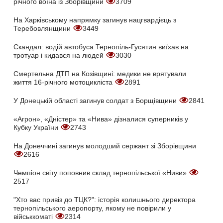
річного воїна із Зборівщини
3709
На Харківському напрямку загинув нацгвардієць з
Теребовлянщини
3449
Скандал: водій автобуса Тернопіль-Гусятин виїхав на
тротуар і кидався на людей
3030
Смертельна ДТП на Козівщині: медики не врятували
життя 16-річного мотоцикліста
2891
У Донецькій області загинув солдат з Борщівщини
2841
«Агрон», «Дністер» та «Нива» дізналися суперників у
Кубку України
2743
На Донеччині загинув молодший сержант зі Зборівщини
2616
Чемпіон світу поповнив склад тернопільської «Ниви»
2517
"Хто вас привіз до ТЦК?": історія колишнього директора
тернопільського аеропорту, якому не повірили у
військкоматі
2314