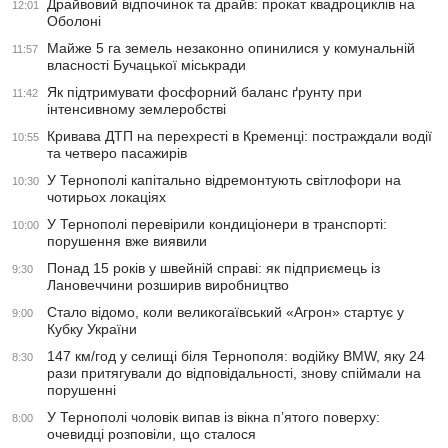
Драйвовий відпочинок та драйв: прокат квадроциклів на
12:01
Оболоні
Майже 5 га земель незаконно опинилися у комунальній
11:57
власності Бучацької міськради
Як підтримувати фосфорний баланс ґрунту при
11:42
інтенсивному землеробстві
Кривава ДТП на перехресті в Кременці: постраждали водії
10:55
та четверо пасажирів
У Тернополі капітально відремонтують світлофори на
10:30
чотирьох локаціях
У Тернополі перевірили кондиціонери в транспорті:
10:00
порушення вже виявили
Понад 15 років у швейній справі: як підприємець із
9:30
Лановеччини розширив виробництво
Стало відомо, коли великогаївський «Агрон» стартує у
9:00
Кубку України
147 км/год у селищі біля Тернополя: водійку BMW, яку 24
8:30
рази притягували до відповідальності, знову спіймали на
порушенні
У Тернополі чоловік випав із вікна п’ятого поверху:
8:00
очевидці розповіли, що сталося