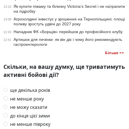
Як купити піжаму та білизну Victoria’s Secret і не натрапити
13:10
на підробку
Агрохолдинг інвестує у зрошення на Тернопільщині: площі
13:08
поливу зростуть удвічі до 2027 року
Нападник ФК «Борщів» перейшов до професійного клубу
12:43
Артишок для печінки: як він діє і чому його рекомендують
12:41
гастроентерологи
Більше >>
Скільки, на вашу думку, ще триватимуть
активні бойові дії?
ще декілька років
не менше року
не можу сказати
до кінця цієї зими
не менше півроку