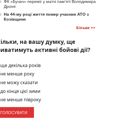
ФК «Бучач» переміг у матчі пам’яті Володимира
4
Дроня
На 44-му році життя помер учасник АТО з
6
Козівщини
Більше >>
ільки, на вашу думку, ще
иватимуть активні бойові дії?
ще декілька років
не менше року
не можу сказати
до кінця цієї зими
не менше півроку