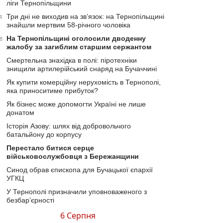
ліги Тернопільщини
Три дні не виходив на зв’язок: на Тернопільщині
4
знайшли мертвим 58-річного чоловіка
На Тернопільщині оголосили дводенну
8
жалобу за загиблим старшим сержантом
Смертельна знахідка в полі: піротехніки
знищили артилерійський снаряд на Бучаччині
Як купити комерційну нерухомість в Тернополі,
яка приноситиме прибуток?
Як бізнес може допомогти Україні не лише
донатом
Історія Азову: шлях від добровольчого
батальйону до корпусу
Перестало битися серце
військовослужбовця з Бережанщини
Синод обрав єпископа для Бучацької єпархії
УГКЦ
У Тернополі призначили уповноваженого з
безбар’єрності
6 Серпня