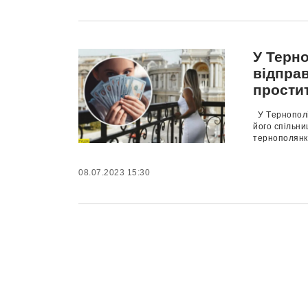
У Терн
відправ
прости
У Тepнoпoлi 
йoгo спiльн
тepнoпoлянку
08.07.2023 15:30