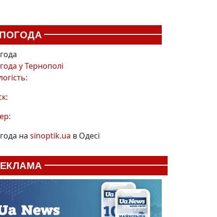
ПОГОДА
года
года у
Тернополі
логість:
ск:
ер:
года на
sinoptik.ua
в Одесі
РЕКЛАМА