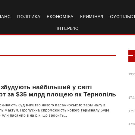
НАНС
ПОЛІТИКА
ЕКОНОМІКА
КРИМІНАЛ
СУСПІЛЬС
ІНТЕРВ’Ю
19:2
 збудують найбільший у світі
рт за $35 млрд площею як Тернопіль
17:1
очинають будівництво нового пасажирського терміналу в
ль Мактум. Пропускна спроможність нового терміналу буде
17:1
 млн пасажирів на рік, що зробить...
17:0