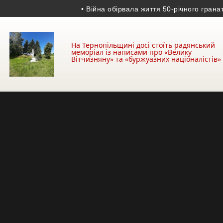
• Війна обірвала життя 50-річного гранатомет
На Тернопільщині досі стоїть радянський
меморіал із написами про «Велику
Вітчизняну» та «буржуазних націоналістів»