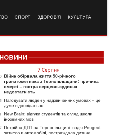
ТВО
СПОРТ
ЗДОРОВ’Я
КУЛЬТУРА
НОВИНИ
7 Серпня
Війна обірвала життя 50-річного
0
гранатометника з Тернопільщини: причина
смерті – гостра серцево-судинна
недостатність
Нагодувати людей у надзвичайних умовах – це
5
дуже відповідально
New Brain: відгуки студентів та огляд школи
1
іноземних мов
Потрійна ДТП на Тернопільщині: водія Peugeot
7
затисло в автомобілі, постраждала дитина