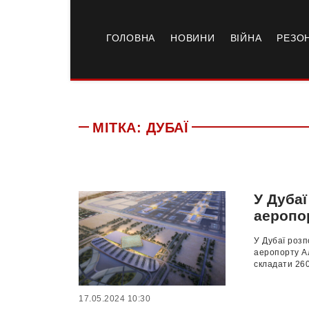
ГОЛОВНА
НОВИНИ
ВІЙНА
РЕЗО
МІТКА:
ДУБАЇ
У Дубаї
аеропо
У Дубаї розп
аеропорту А
складати 260
17.05.2024 10:30