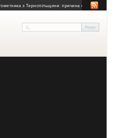
ника з Тернопільщини: причина смерті – гостра серцево-судинн