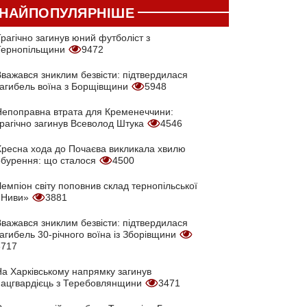
НАЙПОПУЛЯРНІШЕ
рагічно загинув юний футболіст з
Тернопільщини
9472
Вважався зниклим безвісти: підтвердилася
загибель воїна з Борщівщини
5948
Непоправна втрата для Кременеччини:
трагічно загинув Всеволод Штука
4546
Хресна хода до Почаєва викликала хвилю
обурення: що сталося
4500
емпіон світу поповнив склад тернопільської
«Ниви»
3881
Вважався зниклим безвісти: підтвердилася
агибель 30-річного воїна із Зборівщини
3717
На Харківському напрямку загинув
нацгвардієць з Теребовлянщини
3471