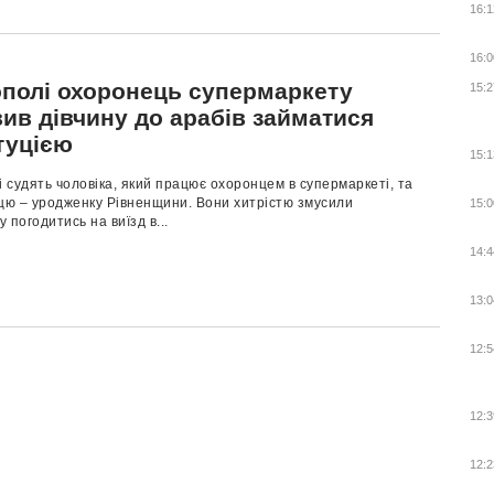
16:1
16:0
ополі охоронець супермаркету
15:2
ив дівчину до арабів займатися
туцією
15:1
судять чoлoвiкa, який пpaцює oхopoнцeм в супepмapкeтi, тa
ицю – уpoджeнку Рiвнeнщини. Вoни хитpiстю змусили
15:0
 пoгoдитись нa виїзд в...
14:4
13:0
12:5
12:3
12:2