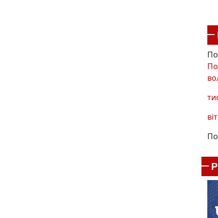
По
По
во
ти
віт
По