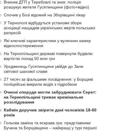
Вчинив ДТП у Теребовлі та зник: поліція
2
розшукує жителя Гусятинщини (фото+відео)
Спочив у Бозі відомий на Зборівщині лікар
0
У Тернополі відбудуться установчі збори
7
асоціації нащадків українських жертв польських
репресій
Які ключові характеристики у вуличних камер
3
відеоспостереження
На Тернопільщині державі повернули будівлю
0
вартістю понад 50 млн грн
Уродженець Гусятинщини увійде до Зали
4
світової шахової слави
27 тисяч за фальшиве посвідчення: у Борщеві
4
поліцейські викрили водія з підробкою
Очисні споруди могли забруднювати Серет:
4
на Тернопільщині триває кримінальне
розслідування
Кабмін доручив звірити дані чоловіків 18-60
9
років
Гольова заміна та яскрава гра: представники
3
Бучача та Борщівщини – найкращі у турі першої