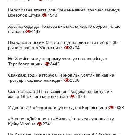
Непоправна втрата для Кременеччини: трагічно загинув
Всеволод Штука
4543
Хресна хода до Почаєва викликала хвилю обурення: що
сталося
4449
Вважався зниклим безвісти: підтвердилася загибель 30-
річного воїна із Зборівщини
3704
На Харківському напрямку загинув нацгвардієць з
Теребовлянщини
3446
Скандал: водій автобуса Тернопіль-Гусятин виїхав на
тротуар і кидався на людей
2990
Смертельна ДТП на Козівщині: медики не врятували
життя 16-річного мотоцикліста
2878
У Донецькій області загинув солдат з Борщівщини
2838
«Агрон», «Дністер» та «Нива» дізналися суперників у
Кубку України
2741