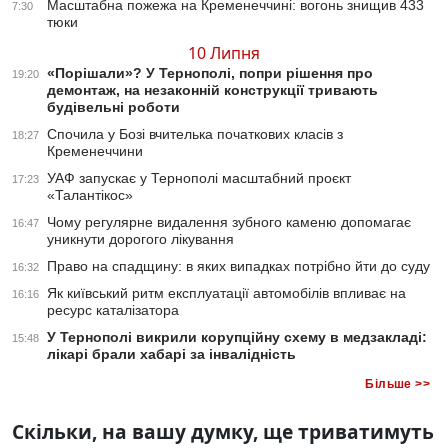
Масштабна пожежа на Кременеччині: вогонь знищив 433
7:30
тюки
10 Липня
«Порішали»? У Тернополі, попри рішення про
19:20
демонтаж, на незаконній конструкції тривають
будівельні роботи
Спочила у Бозі вчителька початкових класів з
18:27
Кременеччини
УАФ запускає у Тернополі масштабний проєкт
17:23
«Талантікос»
Чому регулярне видалення зубного каменю допомагає
16:47
уникнути дорогого лікування
Право на спадщину: в яких випадках потрібно йти до суду
16:32
Як київський ритм експлуатації автомобілів впливає на
16:16
ресурс каталізатора
У Тернополі викрили корупційну схему в медзакладі:
15:48
лікарі брали хабарі за інвалідність
Більше >>
Скільки, на вашу думку, ще триватимуть