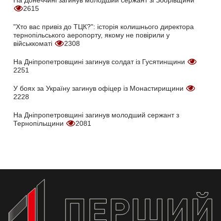
На Донеччині загинув молодший сержант зі Зборівщини
2615
"Хто вас привіз до ТЦК?": історія колишнього директора
тернопільського аеропорту, якому не повірили у
військкоматі
2308
На Дніпропетровщині загинув солдат із Гусятинщини
2251
У боях за Україну загинув офіцер із Монастирищини
2228
На Дніпропетровщині загинув молодший сержант з
Тернопільщини
2081