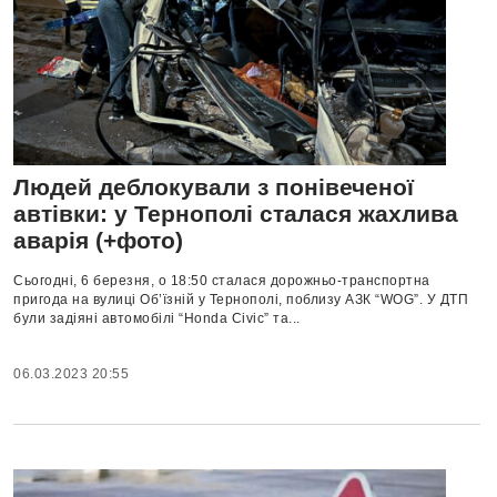
Людей деблокували з понівеченої
автівки: у Тернополі сталася жахлива
аварія (+фото)
Сьогодні, 6 березня, о 18:50 сталася дорожньо-транспортна
пригода на вулиці Об’їзній у Тернополі, поблизу АЗК “WOG”. У ДТП
були задіяні автомобілі “Honda Civic” та...
06.03.2023 20:55