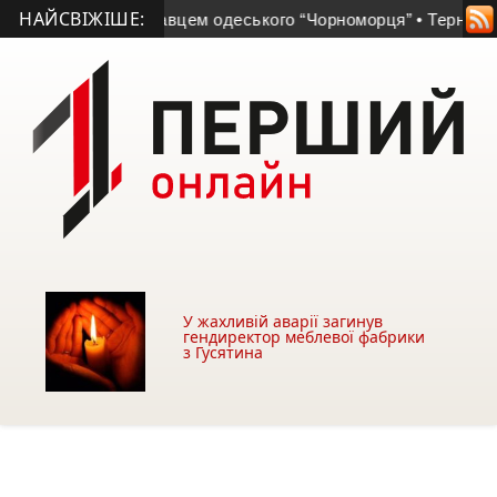
НАЙСВІЖІШЕ:
ракт із гравцем одеського “Чорноморця”
• Тернопільський ун
У жахливій аварії загинув
гендиректор меблевої фабрики
з Гусятина