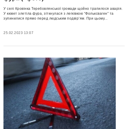
У селі Кровінка Теребовлянської громади щойно трапилося аварія.
У кювет злетіла фура, зіткнулася з легківкою “Фольксваген” та
зупинилися прямо перед людським подвір’ям. При цьому...
25.02.2023 13:07