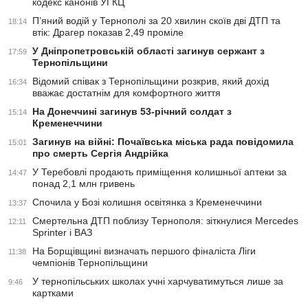
кодекс канонів УГКЦ
П’яний водій у Тернополі за 20 хвилин скоїв дві ДТП та
18:14
втік: Драгер показав 2,49 проміле
У Дніпропетровській області загинув сержант з
17:59
Тернопільщини
Відомий співак з Тернопільщини розкрив, який дохід
16:34
вважає достатнім для комфортного життя
На Донеччині загинув 53-річний солдат з
15:14
Кременеччини
Загинув на війні: Почаївська міська рада повідомила
15:01
про смерть Сергія Андрійка
У Теребовлі продають приміщення колишньої аптеки за
14:47
понад 2,1 млн гривень
Спочила у Бозі колишня освітянка з Кременеччини
13:37
Смертельна ДТП поблизу Тернополя: зіткнулися Mercedes
12:11
Sprinter і ВАЗ
На Борщівщині визначать першого фіналіста Ліги
11:38
чемпіонів Тернопільщини
У тернопільських школах учні харчуватимуться лише за
9:46
картками