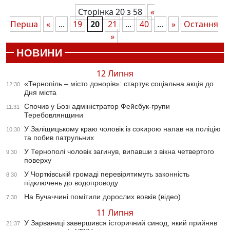
Сторінка 20 з 58
«
Перша
«
...
19
20
21
...
40
...
»
Остання
»
НОВИНИ
12 Липня
«Тернопіль – місто донорів»: стартує соціальна акція до
12:30
Дня міста
Спочив у Бозі адміністратор Фейсбук-групи
11:31
Теребовлянщини
У Заліщицькому краю чоловік із сокирою напав на поліцію
10:30
та побив патрульних
У Тернополі чоловік загинув, випавши з вікна четвертого
9:30
поверху
У Чортківській громаді перевірятимуть законність
8:30
підключень до водопроводу
На Бучаччині помітили дорослих вовків (відео)
7:30
11 Липня
У Зарваниці завершився історичний синод, який прийняв
21:37