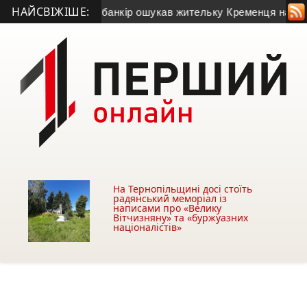
НАЙСВІЖІШЕ:
 (фото)
• Псевдобанкір ошукав жительку Кременця на 28 тис
На Тернопільщині досі стоїть
радянський меморіал із
написами про «Велику
Вітчизняну» та «буржуазних
націоналістів»