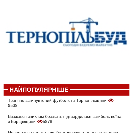
НАЙПОПУЛЯРНІШЕ
Трагічно загинув юний футболіст з Тернопільщини
9539
Вважався зниклим безвісти: підтвердилася загибель воїна
з Борщівщини
5978
Непоправна втрата для Кременеччини: трагічно загинув