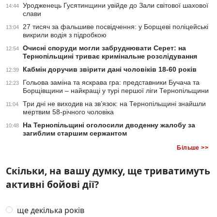
Уродженець Гусятинщини увійде до Зали світової шахової
14:44
слави
27 тисяч за фальшиве посвідчення: у Борщеві поліцейські
13:04
викрили водія з підробкою
Очисні споруди могли забруднювати Серет: на
12:54
Тернопільщині триває кримінальне розслідування
Кабмін доручив звірити дані чоловіків 18-60 років
12:39
Гольова заміна та яскрава гра: представники Бучача та
12:23
Борщівщини – найкращі у турі першої ліги Тернопільщини
Три дні не виходив на зв’язок: на Тернопільщині знайшли
11:04
мертвим 58-річного чоловіка
На Тернопільщині оголосили дводенну жалобу за
10:48
загиблим старшим сержантом
Більше >>
Скільки, на вашу думку, ще триватимуть
активні бойові дії?
ще декілька років