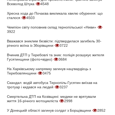
Всеволод Штука
4548
Хресна хода до Почаєва викликала хвилю обурення: що
сталося
4503
Чемпіон світу поповнив склад тернопільської «Ниви»
3922
Вважався зниклим безвісти: підтвердилася загибель 30-
річного воїна із Зборівщини
3722
Вчинив ДТП у Теребовлі та зник: поліція розшукує жителя
Гусятинщини (фото+відео)
3684
На Харківському напрямку загинув нацгвардієць з
Теребовлянщини
3475
Скандал: водій автобуса Тернопіль-Гусятин виїхав на
тротуар і кидався на людей
3237
Смертельна ДТП на Козівщині: медики не врятували
життя 16-річного мотоцикліста
2998
У Донецькій області загинув солдат з Борщівщини
2852