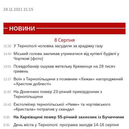
28.11.2021 21:15
НОВИНИ
8 Серпня
У Тернополі чоловіка засудили за крадіжку газу
15:30
Міський голова закликав утриматися від купівлі будівлі у
14:40
Чорткові (фото)
Псевдобанкір ошукав жительку Кременця на 28 тисяч
13:01
гривень
Воїн з Тернопільщини з позивним «Хижак» нагороджений
12:27
«Хрестом доблесті»
На Донеччині помер 23-річний прикордонник з
11:00
Тернопільщини
Ексголкіпер тернопільської «Ниви» та чортківського
10:42
«Кристала» потрапив у скандал
На Харківщині помер 55-річний захисник із Бучаччини
9:30
День міста у Тернополі: програма заходів 14-16 серпня
8:30