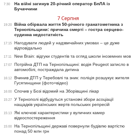
На війні загинув 20-річний оператор БпЛА із
7:30
Бучаччини
7 Серпня
Війна обірвала життя 50-річного гранатометника з
19:20
Тернопільщини: причина смерті – гостра серцево-
судинна недостатність
Нагодувати людей у надзвичайних умовах – це дуже
17:15
відповідально
New Brain: відгуки студентів та огляд школи іноземних мов
17:11
Потрійна ДТП на Тернопільщині: водія Peugeot затисло в
17:07
автомобілі, постраждала дитина
Вчинив ДТП у Теребовлі та зник: поліція розшукує жителя
16:12
Гусятинщини (фото+відео)
Спочив у Бозі відомий на Зборівщині лікар
16:00
У Тернополі відбудуться установчі збори асоціації
15:27
нащадків українських жертв польських репресій
Які ключові характеристики у вуличних камер
15:13
відеоспостереження
На Тернопільщині державі повернули будівлю вартістю
15:00
понад 50 млн грн