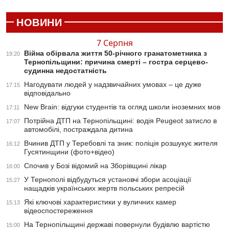
НОВИНИ
7 Серпня
Війна обірвала життя 50-річного гранатометника з
19:20
Тернопільщини: причина смерті – гостра серцево-
судинна недостатність
Нагодувати людей у надзвичайних умовах – це дуже
17:15
відповідально
New Brain: відгуки студентів та огляд школи іноземних мов
17:11
Потрійна ДТП на Тернопільщині: водія Peugeot затисло в
17:07
автомобілі, постраждала дитина
Вчинив ДТП у Теребовлі та зник: поліція розшукує жителя
16:12
Гусятинщини (фото+відео)
Спочив у Бозі відомий на Зборівщині лікар
16:00
У Тернополі відбудуться установчі збори асоціації
15:27
нащадків українських жертв польських репресій
Які ключові характеристики у вуличних камер
15:13
відеоспостереження
На Тернопільщині державі повернули будівлю вартістю
15:00