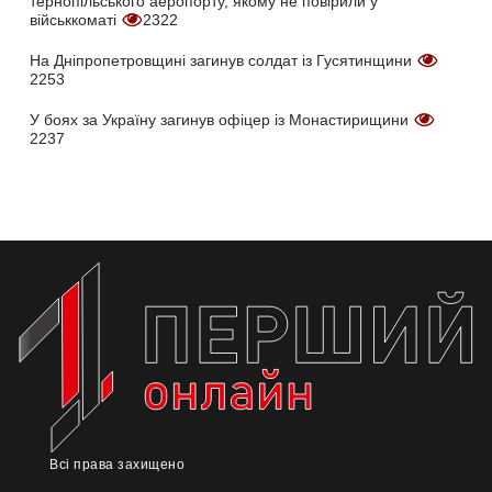
тернопільського аеропорту, якому не повірили у
військкоматі
2322
На Дніпропетровщині загинув солдат із Гусятинщини
2253
У боях за Україну загинув офіцер із Монастирищини
2237
Всі права захищено