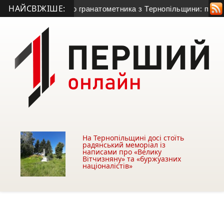
НАЙСВІЖІШЕ:
а життя 50-річного гранатометника з Тернопільщини: причина
На Тернопільщині досі стоїть
радянський меморіал із
написами про «Велику
Вітчизняну» та «буржуазних
націоналістів»