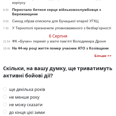
корпусу
Перестало битися серце військовослужбовця з
8:30
Бережанщини
Синод обрав єпископа для Бучацької єпархії УГКЦ
8:00
У Тернополі призначили уповноваженого з безбар’єрності
7:30
6 Серпня
ФК «Бучач» переміг у матчі пам’яті Володимира Дроня
21:54
На 44-му році життя помер учасник АТО з Козівщини
18:46
Більше >>
Скільки, на вашу думку, ще триватимуть
активні бойові дії?
ще декілька років
не менше року
не можу сказати
до кінця цієї зими