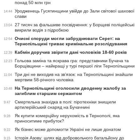
понад 50 млн грн
Уродженець Гусятинщини увійде до Зали світової шахової
14:44
слави
27 тисяч за фальшиве посвідчення: у Борщеві поліцейські
13:04
викрили водія з підробкою
Очисні споруди могли забруднювати Серет: на
12:54
Тернопільщині триває кримінальне розслідування
Кабмін доручив звірити дані чоловіків 18-60 років
12:39
Гольова заміна та яскрава гра: представники Бучача та
12:23
Борщівщини – найкращі у турі першої ліги Тернопільщини
Три дні не виходив на зв’язок: на Тернопільщині знайшли
11:04
мертвим 58-річного чоловіка
На Тернопільщині оголосили дводенну жалобу за
10:48
загиблим старшим сержантом
Смертельна знахідка в полі: піротехніки знищили
9:47
артилерійський снаряд на Бучаччині
Як купити комерційну нерухомість в Тернополі, яка
9:28
приноситиме прибуток?
Як бізнес може допомогти Україні не лише донатом
9:22
Історія Азову: шлях від добровольчого батальйону до
9:15