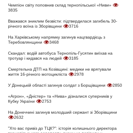
Чемпіон світу поповнив склад тернопільської «Ниви»
3835
Вважався зниклим безвісти: підтвердилася загибель 30-
річного воїна із Зборівщини
3716
На Харківському напрямку загинув нацгвардієць з
Теребовлянщини
3468
Скандал: водій автобуса Тернопіль-Гусятин виїхав на
тротуар і кидався на людей
3185
Смертельна ДТП на Козівщині: медики не врятували
життя 16-річного мотоцикліста
2978
У Донецькій області загинув солдат з Борщівщини
2850
«Агрон», «Дністер» та «Нива» дізналися суперників у
Кубку України
2753
На Донеччині загинув молодший сержант зі Зборівщини
2632
"Хто вас привіз до ТЦК?": історія колишнього директора