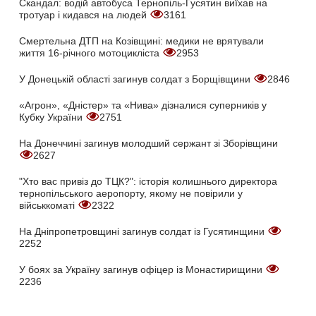
Скандал: водій автобуса Тернопіль-Гусятин виїхав на
тротуар і кидався на людей
3161
Смертельна ДТП на Козівщині: медики не врятували
життя 16-річного мотоцикліста
2953
У Донецькій області загинув солдат з Борщівщини
2846
«Агрон», «Дністер» та «Нива» дізналися суперників у
Кубку України
2751
На Донеччині загинув молодший сержант зі Зборівщини
2627
"Хто вас привіз до ТЦК?": історія колишнього директора
тернопільського аеропорту, якому не повірили у
військкоматі
2322
На Дніпропетровщині загинув солдат із Гусятинщини
2252
У боях за Україну загинув офіцер із Монастирищини
2236