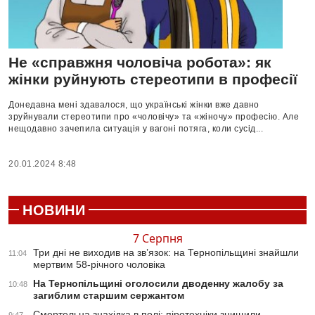
Не «справжня чоловіча робота»: як
жінки руйнують стереотипи в професії
Донедавна мені здавалося, що українські жінки вже давно
зруйнували стереотипи про «чоловічу» та «жіночу» професію. Але
нещодавно зачепила ситуація у вагоні потяга, коли сусід...
20.01.2024 8:48
НОВИНИ
7 Серпня
Три дні не виходив на зв’язок: на Тернопільщині знайшли
11:04
мертвим 58-річного чоловіка
На Тернопільщині оголосили дводенну жалобу за
10:48
загиблим старшим сержантом
Смертельна знахідка в полі: піротехніки знищили