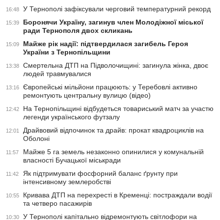
У Тернополі зафіксували черговий температурний рекорд
16:48
Боронячи Україну, загинув член Молодіжної міської
15:39
ради Тернополя двох скликань
Майже рік надії: підтвердилася загибель Героя
15:09
України з Тернопільщини
Смертельна ДТП на Підволочищині: загинула жінка, двоє
13:38
людей травмувалися
Європейські мільйони працюють: у Теребовлі активно
13:16
ремонтують центральну вулицю (відео)
На Тернопільщині відбудеться товариський матч за участю
12:42
легенди українського футзалу
Драйвовий відпочинок та драйв: прокат квадроциклів на
12:01
Оболоні
Майже 5 га земель незаконно опинилися у комунальній
11:57
власності Бучацької міськради
Як підтримувати фосфорний баланс ґрунту при
11:42
інтенсивному землеробстві
Кривава ДТП на перехресті в Кременці: постраждали водії
10:55
та четверо пасажирів
У Тернополі капітально відремонтують світлофори на
10:30