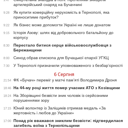
9:47
артилерійський снаряд на Бучаччині
Як купити комерційну нерухомість в Тернополі, яка
9:28
приноситиме прибуток?
Як бізнес може допомогти Україні не лише донатом
9:22
Історія Азову: шлях від добровольчого батальйону до
9:15
корпусу
Перестало битися серце військовослужбовця з
8:30
Бережанщини
Синод обрав єпископа для Бучацької єпархії УГКЦ
8:00
У Тернополі призначили уповноваженого з безбар’єрності
7:30
6 Серпня
ФК «Бучач» переміг у матчі пам’яті Володимира Дроня
21:54
На 44-му році життя помер учасник АТО з Козівщини
18:46
На Зборівщині безвісти зник чоловік із серйозними
18:24
порушеннями зору
Юний волонтер із Заліщиків отримав медаль «За
17:15
жертовність і любов до України»
Понад рік вважався зниклим безвісти: підтвердилася
17:00
загибель воїна з Тернопільщини