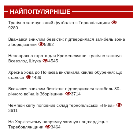
НАЙПОПУЛЯРНІШЕ
Трагічно загинув юний футболіст з Тернопільщини
9280
Вважався зниклим безвісти: підтвердилася загибель воїна
з Борщівщини
5882
Непоправна втрата для Кременеччини: трагічно загинув
Всеволод Штука
4545
Хресна хода до Почаєва викликала хвилю обурення: що
сталося
4489
Вважався зниклим безвісти: підтвердилася загибель 30-
річного воїна із Зборівщини
3714
Чемпіон світу поповнив склад тернопільської «Ниви»
3611
На Харківському напрямку загинув нацгвардієць з
Теребовлянщини
3464