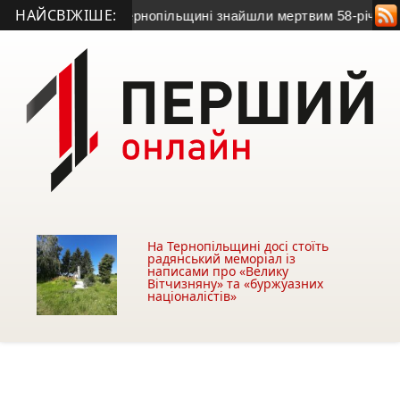
НАЙСВІЖІШЕ:
ив на зв’язок: на Тернопільщині знайшли мертвим 58-річного ч
На Тернопільщині досі стоїть
радянський меморіал із
написами про «Велику
Вітчизняну» та «буржуазних
націоналістів»