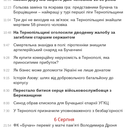
Гольова заміна та яскрава гра: представники Бучача та
12:23
Борщівщини – найкращі у турі першої ліги Тернопільщини
Три дні не виходив на зв’язок: на Тернопільщині знайшли
11:04
мертвим 58-річного чоловіка
На Тернопільщині оголосили дводенну жалобу за
10:48
загиблим старшим сержантом
Смертельна знахідка в полі: піротехніки знищили
9:47
артилерійський снаряд на Бучаччині
Як купити комерційну нерухомість в Тернополі, яка
9:28
приноситиме прибуток?
Як бізнес може допомогти Україні не лише донатом
9:22
Історія Азову: шлях від добровольчого батальйону до
9:15
корпусу
Перестало битися серце військовослужбовця з
8:30
Бережанщини
Синод обрав єпископа для Бучацької єпархії УГКЦ
8:00
У Тернополі призначили уповноваженого з безбар’єрності
7:30
6 Серпня
ФК «Бучач» переміг у матчі пам’яті Володимира Дроня
21:54