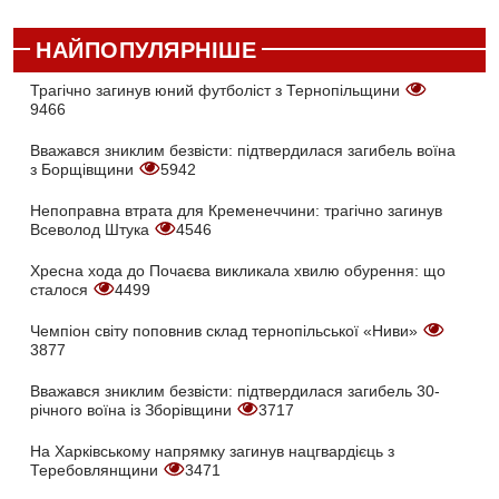
НАЙПОПУЛЯРНІШЕ
Трагічно загинув юний футболіст з Тернопільщини
9466
Вважався зниклим безвісти: підтвердилася загибель воїна
з Борщівщини
5942
Непоправна втрата для Кременеччини: трагічно загинув
Всеволод Штука
4546
Хресна хода до Почаєва викликала хвилю обурення: що
сталося
4499
Чемпіон світу поповнив склад тернопільської «Ниви»
3877
Вважався зниклим безвісти: підтвердилася загибель 30-
річного воїна із Зборівщини
3717
На Харківському напрямку загинув нацгвардієць з
Теребовлянщини
3471