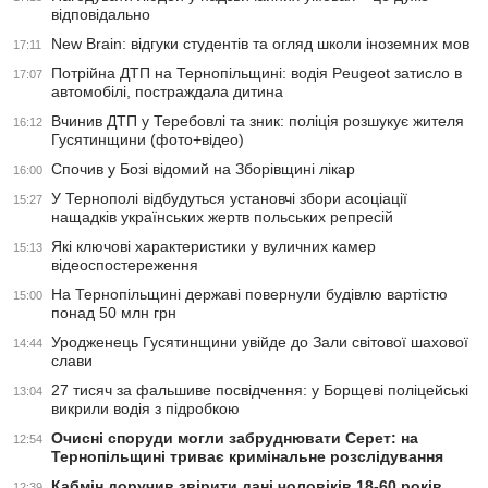
відповідально
New Brain: відгуки студентів та огляд школи іноземних мов
17:11
Потрійна ДТП на Тернопільщині: водія Peugeot затисло в
17:07
автомобілі, постраждала дитина
Вчинив ДТП у Теребовлі та зник: поліція розшукує жителя
16:12
Гусятинщини (фото+відео)
Спочив у Бозі відомий на Зборівщині лікар
16:00
У Тернополі відбудуться установчі збори асоціації
15:27
нащадків українських жертв польських репресій
Які ключові характеристики у вуличних камер
15:13
відеоспостереження
На Тернопільщині державі повернули будівлю вартістю
15:00
понад 50 млн грн
Уродженець Гусятинщини увійде до Зали світової шахової
14:44
слави
27 тисяч за фальшиве посвідчення: у Борщеві поліцейські
13:04
викрили водія з підробкою
Очисні споруди могли забруднювати Серет: на
12:54
Тернопільщині триває кримінальне розслідування
Кабмін доручив звірити дані чоловіків 18-60 років
12:39