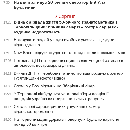
На війні загинув 20-річний оператор БпЛА із
7:30
Бучаччини
7 Серпня
Війна обірвала життя 50-річного гранатометника з
19:20
Тернопільщини: причина смерті – гостра серцево-
судинна недостатність
Нагодувати людей у надзвичайних умовах – це дуже
17:15
відповідально
New Brain: відгуки студентів та огляд школи іноземних мов
17:11
Потрійна ДТП на Тернопільщині: водія Peugeot затисло в
17:07
автомобілі, постраждала дитина
Вчинив ДТП у Теребовлі та зник: поліція розшукує жителя
16:12
Гусятинщини (фото+відео)
Спочив у Бозі відомий на Зборівщині лікар
16:00
У Тернополі відбудуться установчі збори асоціації
15:27
нащадків українських жертв польських репресій
Які ключові характеристики у вуличних камер
15:13
відеоспостереження
На Тернопільщині державі повернули будівлю вартістю
15:00
понад 50 млн грн