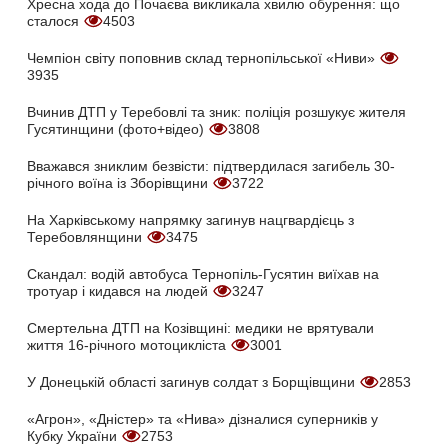
Хресна хода до Почаєва викликала хвилю обурення: що
сталося
4503
Чемпіон світу поповнив склад тернопільської «Ниви»
3935
Вчинив ДТП у Теребовлі та зник: поліція розшукує жителя
Гусятинщини (фото+відео)
3808
Вважався зниклим безвісти: підтвердилася загибель 30-
річного воїна із Зборівщини
3722
На Харківському напрямку загинув нацгвардієць з
Теребовлянщини
3475
Скандал: водій автобуса Тернопіль-Гусятин виїхав на
тротуар і кидався на людей
3247
Смертельна ДТП на Козівщині: медики не врятували
життя 16-річного мотоцикліста
3001
У Донецькій області загинув солдат з Борщівщини
2853
«Агрон», «Дністер» та «Нива» дізналися суперників у
Кубку України
2753