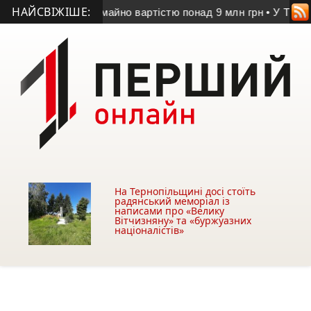
НАЙСВІЖІШЕ:
зхазяйне майно вартістю понад 9 млн грн
• У Тернополі чолов
На Тернопільщині досі стоїть
радянський меморіал із
написами про «Велику
Вітчизняну» та «буржуазних
націоналістів»