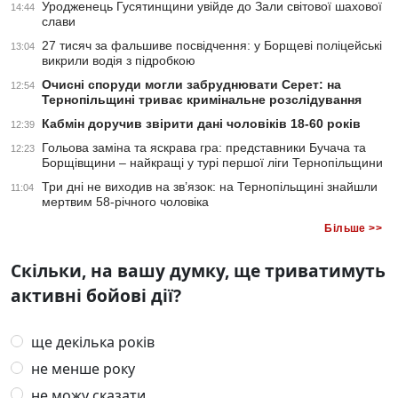
Уродженець Гусятинщини увійде до Зали світової шахової
14:44
слави
27 тисяч за фальшиве посвідчення: у Борщеві поліцейські
13:04
викрили водія з підробкою
Очисні споруди могли забруднювати Серет: на
12:54
Тернопільщині триває кримінальне розслідування
Кабмін доручив звірити дані чоловіків 18-60 років
12:39
Гольова заміна та яскрава гра: представники Бучача та
12:23
Борщівщини – найкращі у турі першої ліги Тернопільщини
Три дні не виходив на зв’язок: на Тернопільщині знайшли
11:04
мертвим 58-річного чоловіка
Більше >>
Скільки, на вашу думку, ще триватимуть
активні бойові дії?
ще декілька років
не менше року
не можу сказати