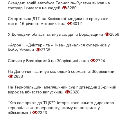
Скандал: водій автобуса Тернопіль-Гусятин виїхав на
тротуар і кидався на людей
3280
Смертельна ДТП на Козівщині: медики не врятували
життя 16-річного мотоцикліста
3012
У Донецькій області загинув солдат з Борщівщини
2858
«Агрон», «Дністер» та «Нива» дізналися суперників у
Кубку України
2758
Спочив у Бозі відомий на Зборівщині лікар
2724
На Донеччині загинув молодший сержант зі Зборівщини
2638
На Тернопільщині апеляційний суд підтвердив 15-річний
вирок за вбивство випускниці
2328
"Хто вас привіз до ТЦК?": історія колишнього директора
тернопільського аеропорту, якому не повірили у
військкоматі
2323