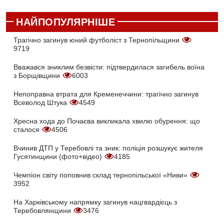
НАЙПОПУЛЯРНІШЕ
Трагічно загинув юний футболіст з Тернопільщини
9719
Вважався зниклим безвісти: підтвердилася загибель воїна
з Борщівщини
6003
Непоправна втрата для Кременеччини: трагічно загинув
Всеволод Штука
4549
Хресна хода до Почаєва викликала хвилю обурення: що
сталося
4506
Вчинив ДТП у Теребовлі та зник: поліція розшукує жителя
Гусятинщини (фото+відео)
4185
Чемпіон світу поповнив склад тернопільської «Ниви»
3952
На Харківському напрямку загинув нацгвардієць з
Теребовлянщини
3476