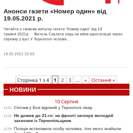
Анонси газети «Номер один» від
19.05.2021 р.
Читайте у свіжому випуску газети “Номер один” від 19
травня 2021р. Житель Скалата ледь не вбив односельця через
сережку у вусі У Тернополі чоловік...
18.05.2021 23:00
Сторінка 1 з 4
1
2
3
...
»
Остання »
НОВИНИ
10 Серпня
Спочив у Бозі відомий у Тернополі лікар
14:02
Не дожив до 21-го: на фронті загинув молодий
13:15
захисник із Тернопільщини
Поліція встановила особу чоловіка, тіло якого знайшли
12:59