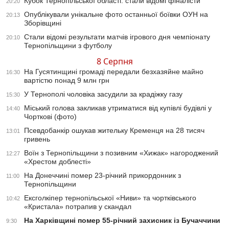
Кубок Тернопільської області: стали відомі фіналісти
20:20
Опублікували унікальне фото останньої боївки ОУН на
20:13
Зборівщині
Стали відомі результати матчів ігрового дня чемпіонату
20:10
Тернопільщини з футболу
8 Серпня
На Гусятинщині громаді передали безхазяйне майно
16:30
вартістю понад 9 млн грн
У Тернополі чоловіка засудили за крадіжку газу
15:30
Міський голова закликав утриматися від купівлі будівлі у
14:40
Чорткові (фото)
Псевдобанкір ошукав жительку Кременця на 28 тисяч
13:01
гривень
Воїн з Тернопільщини з позивним «Хижак» нагороджений
12:27
«Хрестом доблесті»
На Донеччині помер 23-річний прикордонник з
11:00
Тернопільщини
Ексголкіпер тернопільської «Ниви» та чортківського
10:42
«Кристала» потрапив у скандал
На Харківщині помер 55-річний захисник із Бучаччини
9:30