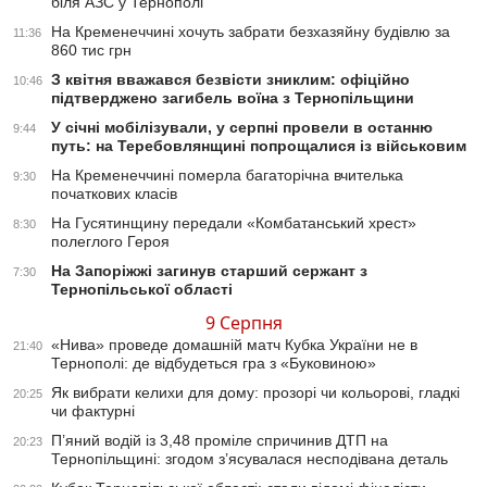
біля АЗС у Тернополі
На Кременеччині хочуть забрати безхазяйну будівлю за
11:36
860 тис грн
З квітня вважався безвісти зниклим: офіційно
10:46
підтверджено загибель воїна з Тернопільщини
У січні мобілізували, у серпні провели в останню
9:44
путь: на Теребовлянщині попрощалися із військовим
На Кременеччині померла багаторічна вчителька
9:30
початкових класів
На Гусятинщину передали «Комбатанський хрест»
8:30
полеглого Героя
На Запоріжжі загинув старший сержант з
7:30
Тернопільської області
9 Серпня
«Нива» проведе домашній матч Кубка України не в
21:40
Тернополі: де відбудеться гра з «Буковиною»
Як вибрати келихи для дому: прозорі чи кольорові, гладкі
20:25
чи фактурні
П’яний водій із 3,48 проміле спричинив ДТП на
20:23
Тернопільщині: згодом з’ясувалася несподівана деталь