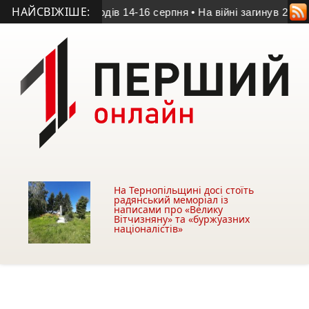
НАЙСВІЖІШЕ:
: програма заходів 14-16 серпня
• На війні загинув 20-річний
На Тернопільщині досі стоїть
радянський меморіал із
написами про «Велику
Вітчизняну» та «буржуазних
націоналістів»