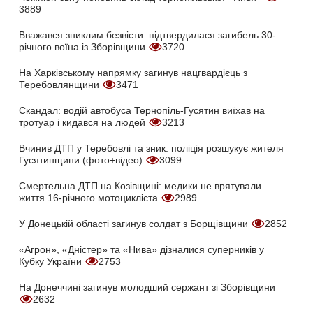
3889
Вважався зниклим безвісти: підтвердилася загибель 30-
річного воїна із Зборівщини
3720
На Харківському напрямку загинув нацгвардієць з
Теребовлянщини
3471
Скандал: водій автобуса Тернопіль-Гусятин виїхав на
тротуар і кидався на людей
3213
Вчинив ДТП у Теребовлі та зник: поліція розшукує жителя
Гусятинщини (фото+відео)
3099
Смертельна ДТП на Козівщині: медики не врятували
життя 16-річного мотоцикліста
2989
У Донецькій області загинув солдат з Борщівщини
2852
«Агрон», «Дністер» та «Нива» дізналися суперників у
Кубку України
2753
На Донеччині загинув молодший сержант зі Зборівщини
2632