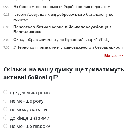
Як бізнес може допомогти Україні не лише донатом
9:22
Історія Азову: шлях від добровольчого батальйону до
9:15
корпусу
Перестало битися серце військовослужбовця з
8:30
Бережанщини
Синод обрав єпископа для Бучацької єпархії УГКЦ
8:00
У Тернополі призначили уповноваженого з безбар’єрності
7:30
Більше >>
Скільки, на вашу думку, ще триватимуть
активні бойові дії?
ще декілька років
не менше року
не можу сказати
до кінця цієї зими
не менше півроку