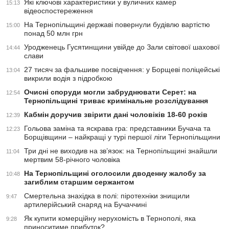
Які ключові характеристики у вуличних камер
15:13
відеоспостереження
На Тернопільщині державі повернули будівлю вартістю
15:00
понад 50 млн грн
Уродженець Гусятинщини увійде до Зали світової шахової
14:44
слави
27 тисяч за фальшиве посвідчення: у Борщеві поліцейські
13:04
викрили водія з підробкою
Очисні споруди могли забруднювати Серет: на
12:54
Тернопільщині триває кримінальне розслідування
Кабмін доручив звірити дані чоловіків 18-60 років
12:39
Гольова заміна та яскрава гра: представники Бучача та
12:23
Борщівщини – найкращі у турі першої ліги Тернопільщини
Три дні не виходив на зв’язок: на Тернопільщині знайшли
11:04
мертвим 58-річного чоловіка
На Тернопільщині оголосили дводенну жалобу за
10:48
загиблим старшим сержантом
Смертельна знахідка в полі: піротехніки знищили
9:47
артилерійський снаряд на Бучаччині
Як купити комерційну нерухомість в Тернополі, яка
9:28
приноситиме прибуток?