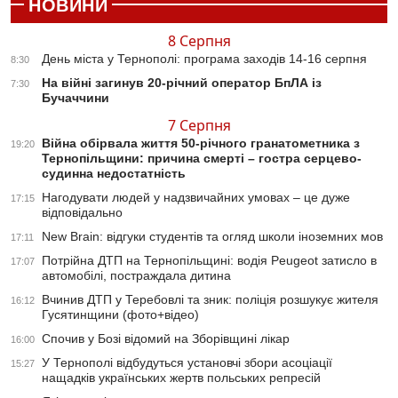
НОВИНИ
8 Серпня
День міста у Тернополі: програма заходів 14-16 серпня
8:30
На війні загинув 20-річний оператор БпЛА із
7:30
Бучаччини
7 Серпня
Війна обірвала життя 50-річного гранатометника з
19:20
Тернопільщини: причина смерті – гостра серцево-
судинна недостатність
Нагодувати людей у надзвичайних умовах – це дуже
17:15
відповідально
New Brain: відгуки студентів та огляд школи іноземних мов
17:11
Потрійна ДТП на Тернопільщині: водія Peugeot затисло в
17:07
автомобілі, постраждала дитина
Вчинив ДТП у Теребовлі та зник: поліція розшукує жителя
16:12
Гусятинщини (фото+відео)
Спочив у Бозі відомий на Зборівщині лікар
16:00
У Тернополі відбудуться установчі збори асоціації
15:27
нащадків українських жертв польських репресій