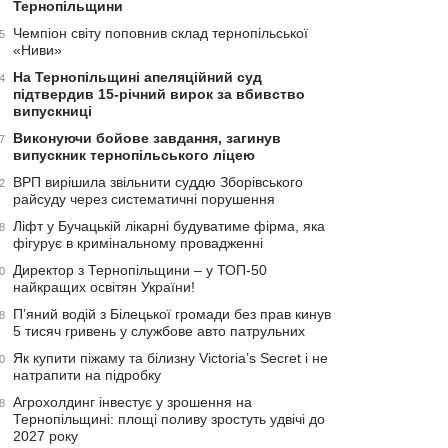
Тернопільщини
Чемпіон світу поповнив склад тернопільської
5
«Ниви»
На Тернопільщині апеляційний суд
4
підтвердив 15-річний вирок за вбивство
випускниці
Виконуючи бойове завдання, загинув
7
випускник тернопільського ліцею
ВРП вирішила звільнити суддю Зборівського
2
райсуду через систематичні порушення
Ліфт у Бучацькій лікарні будуватиме фірма, яка
8
фігурує в кримінальному провадженні
Директор з Тернопільщини – у ТОП-50
0
найкращих освітян України!
П’яний водій з Білецької громади без прав кинув
8
5 тисяч гривень у службове авто патрульних
Як купити піжаму та білизну Victoria’s Secret і не
0
натрапити на підробку
Агрохолдинг інвестує у зрошення на
8
Тернопільщині: площі поливу зростуть удвічі до
2027 року