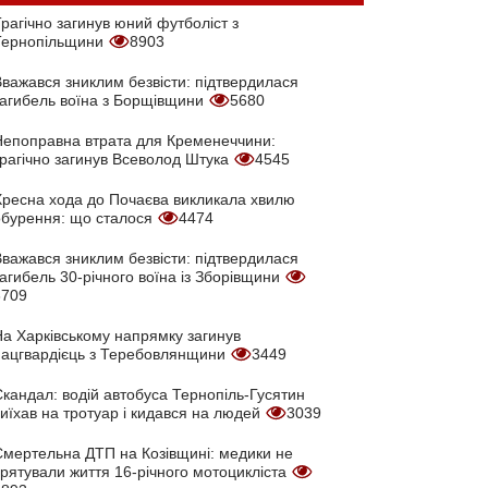
рагічно загинув юний футболіст з
Тернопільщини
8903
Вважався зниклим безвісти: підтвердилася
загибель воїна з Борщівщини
5680
Непоправна втрата для Кременеччини:
трагічно загинув Всеволод Штука
4545
Хресна хода до Почаєва викликала хвилю
обурення: що сталося
4474
Вважався зниклим безвісти: підтвердилася
агибель 30-річного воїна із Зборівщини
3709
На Харківському напрямку загинув
нацгвардієць з Теребовлянщини
3449
кандал: водій автобуса Тернопіль-Гусятин
иїхав на тротуар і кидався на людей
3039
Смертельна ДТП на Козівщині: медики не
врятували життя 16-річного мотоцикліста