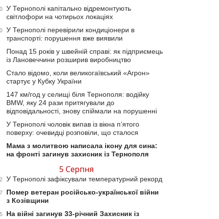
У Тернополі капітально відремонтують
0
світлофори на чотирьох локаціях
У Тернополі перевірили кондиціонери в
0
транспорті: порушення вже виявили
Понад 15 років у швейній справі: як підприємець
із Лановеччини розширив виробництво
Стало відомо, коли великогаївський «Агрон»
стартує у Кубку України
147 км/год у селищі біля Тернополя: водійку
BMW, яку 24 рази притягували до
відповідальності, знову спіймали на порушенні
У Тернополі чоловік випав із вікна п’ятого
поверху: очевидці розповіли, що сталося
Мама з молитвою написала ікону для сина:
на фронті загинув захисник із Тернополя
5 Серпня
У Тернополі зафіксували температурний рекорд
2
Помер ветеран російсько-української війни
7
з Козівщини
На війні загинув 33-річний Захисник із
5