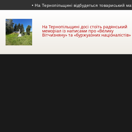
• На Тернопільщині відбудеться товариський матч за
На Тернопільщині досі стоїть радянський
меморіал із написами про «Велику
Вітчизняну» та «буржуазних націоналістів»