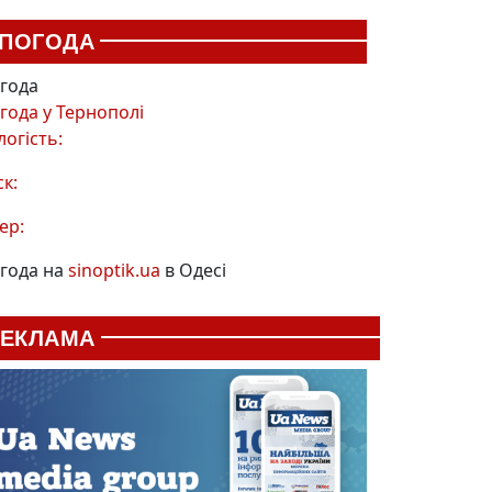
ПОГОДА
года
года у
Тернополі
логість:
ск:
ер:
года на
sinoptik.ua
в Одесі
РЕКЛАМА