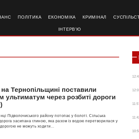
НАНС
ПОЛІТИКА
ЕКОНОМІКА
КРИМІНАЛ
СУСПІЛЬС
ІНТЕРВ’Ю
12:4
 на Тернопільщині поставили
12:0
м ультиматум через розбиті дороги
)
11:5
ці Підволочиського району потопає у болоті. Сільська
11:4
дорога засипана глиною, яка разом із водою перетворилася у
 дорогою не можуть ходити...
10:5