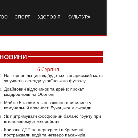
ТВО
СПОРТ
ЗДОРОВ’Я
КУЛЬТУРА
НОВИНИ
6 Серпня
На Тернопільщині відбудеться товариський матч
2
за участю легенди українського футзалу
Драйвовий відпочинок та драйв: прокат
1
квадроциклів на Оболоні
Майже 5 га земель незаконно опинилися у
7
комунальній власності Бучацької міськради
Як підтримувати фосфорний баланс ґрунту при
2
інтенсивному землеробстві
Кривава ДТП на перехресті в Кременці:
5
постраждали водії та четверо пасажирів