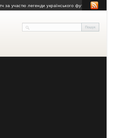
 участю легенди українського футзалу
• Драйвовий відпочинок т