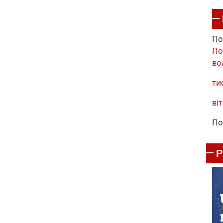
По
По
во
ти
віт
По