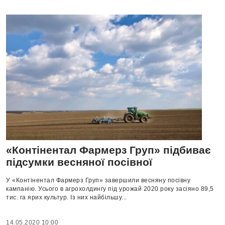
«Контінентал Фармерз Груп» підбиває
підсумки весняної посівної
У «Контінентал Фармерз Груп» завершили весняну посівну
кампанію. Усього в агрохолдингу під урожай 2020 року засіяно 89,5
тис. га ярих культур. Із них найбільшу...
14.05.2020 10:00