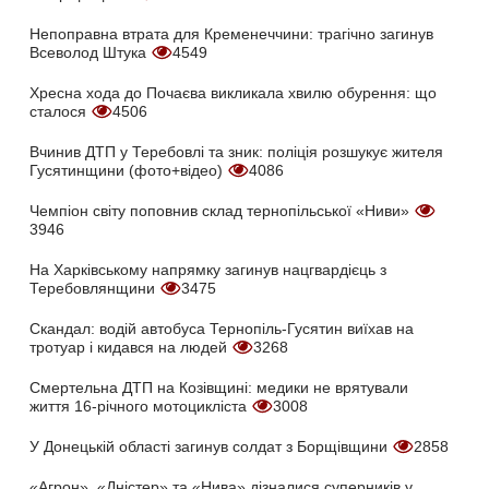
Непоправна втрата для Кременеччини: трагічно загинув
Всеволод Штука
4549
Хресна хода до Почаєва викликала хвилю обурення: що
сталося
4506
Вчинив ДТП у Теребовлі та зник: поліція розшукує жителя
Гусятинщини (фото+відео)
4086
Чемпіон світу поповнив склад тернопільської «Ниви»
3946
На Харківському напрямку загинув нацгвардієць з
Теребовлянщини
3475
Скандал: водій автобуса Тернопіль-Гусятин виїхав на
тротуар і кидався на людей
3268
Смертельна ДТП на Козівщині: медики не врятували
життя 16-річного мотоцикліста
3008
У Донецькій області загинув солдат з Борщівщини
2858
«Агрон», «Дністер» та «Нива» дізналися суперників у