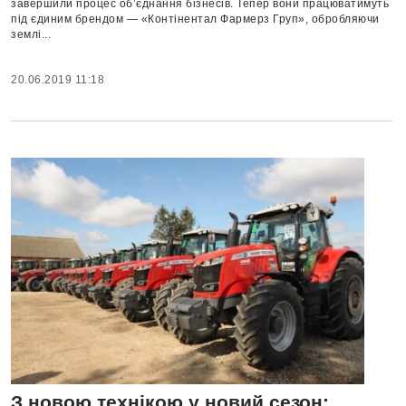
завершили процес об’єднання бізнесів. Тепер вони працюватимуть
під єдиним брендом — «Контінентал Фармерз Груп», обробляючи
землі...
20.06.2019 11:18
З новою технікою у новий сезон: