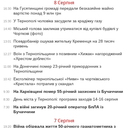
8 Серпня
На Гусятинщині громаді передали безхазяйне майно
16:30
вартістю понад 9 млн грн
У Тернополі чоловіка засудили за крадіжку газу
15:30
Міський голова закликав утриматися від купівлі будівлі у
14:40
Чорткові (фото)
Псевдобанкір ошукав жительку Кременця на 28 тисяч
13:01
гривень
Воїн з Тернопільщини з позивним «Хижак» нагороджений
12:27
«Хрестом доблесті»
На Донеччині помер 23-річний прикордонник з
11:00
Тернопільщини
Ексголкіпер тернопільської «Ниви» та чортківського
10:42
«Кристала» потрапив у скандал
На Харківщині помер 55-річний захисник із Бучаччини
9:30
День міста у Тернополі: програма заходів 14-16 серпня
8:30
На війні загинув 20-річний оператор БпЛА із
7:30
Бучаччини
7 Серпня
Війна обірвала життя 50-річного гранатометника з
19:20