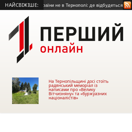
НАЙСВІЖІШЕ:
 Кубка України не в Тернополі: де відбудеться гра з «Буко
На Тернопільщині досі стоїть
радянський меморіал із
написами про «Велику
Вітчизняну» та «буржуазних
націоналістів»