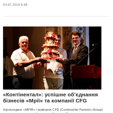
03.07.2019 9:49
«Контінентал»: успішне об’єднання
бізнесів «Мрії» та компанії СFG
Агрохолдинг «МРІЯ» і компанія СFG (Continental Farmers Group)