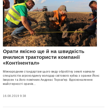
Орати якісно ще й на швидкість
вчилися трактористи компанії
«Контінентал»
Міжнародним стандартам цього виду обробітку землі навчали
спеціалістів агрохолдингу володар світового кубка з оранки Йєнс
Іверсен та його помічник Андреас Торзаґер. Вдосконаленню
майстерності орачів...
16.08.2019 9:38