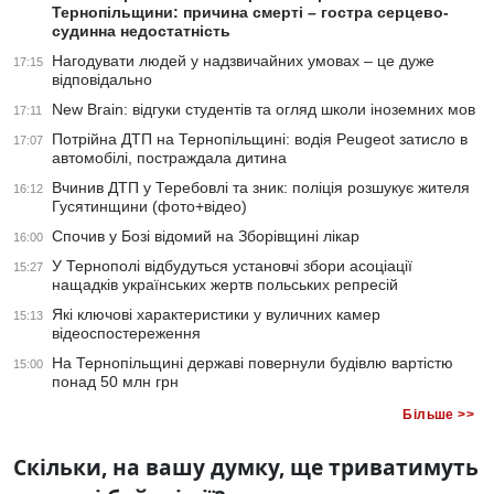
Тернопільщини: причина смерті – гостра серцево-
судинна недостатність
Нагодувати людей у надзвичайних умовах – це дуже
17:15
відповідально
New Brain: відгуки студентів та огляд школи іноземних мов
17:11
Потрійна ДТП на Тернопільщині: водія Peugeot затисло в
17:07
автомобілі, постраждала дитина
Вчинив ДТП у Теребовлі та зник: поліція розшукує жителя
16:12
Гусятинщини (фото+відео)
Спочив у Бозі відомий на Зборівщині лікар
16:00
У Тернополі відбудуться установчі збори асоціації
15:27
нащадків українських жертв польських репресій
Які ключові характеристики у вуличних камер
15:13
відеоспостереження
На Тернопільщині державі повернули будівлю вартістю
15:00
понад 50 млн грн
Більше >>
Скільки, на вашу думку, ще триватимуть