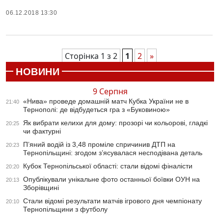
06.12.2018 13:30
Сторінка 1 з 2
1
2
»
НОВИНИ
9 Серпня
«Нива» проведе домашній матч Кубка України не в
21:40
Тернополі: де відбудеться гра з «Буковиною»
Як вибрати келихи для дому: прозорі чи кольорові, гладкі
20:25
чи фактурні
П’яний водій із 3,48 проміле спричинив ДТП на
20:23
Тернопільщині: згодом з’ясувалася несподівана деталь
Кубок Тернопільської області: стали відомі фіналісти
20:20
Опублікували унікальне фото останньої боївки ОУН на
20:13
Зборівщині
Стали відомі результати матчів ігрового дня чемпіонату
20:10
Тернопільщини з футболу