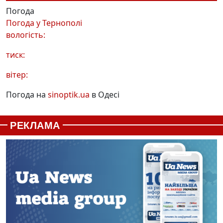
Погода
Погода у
Тернополі
вологість:
тиск:
вітер:
Погода на
sinoptik.ua
в Одесі
РЕКЛАМА