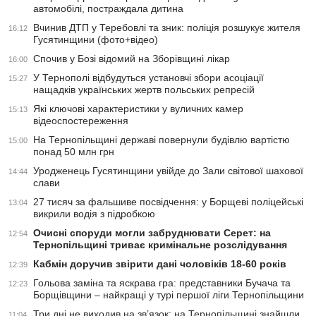
автомобілі, постраждала дитина
Вчинив ДТП у Теребовлі та зник: поліція розшукує жителя
16:12
Гусятинщини (фото+відео)
Спочив у Бозі відомий на Зборівщині лікар
16:00
У Тернополі відбудуться установчі збори асоціації
15:27
нащадків українських жертв польських репресій
Які ключові характеристики у вуличних камер
15:13
відеоспостереження
На Тернопільщині державі повернули будівлю вартістю
15:00
понад 50 млн грн
Уродженець Гусятинщини увійде до Зали світової шахової
14:44
слави
27 тисяч за фальшиве посвідчення: у Борщеві поліцейські
13:04
викрили водія з підробкою
Очисні споруди могли забруднювати Серет: на
12:54
Тернопільщині триває кримінальне розслідування
Кабмін доручив звірити дані чоловіків 18-60 років
12:39
Гольова заміна та яскрава гра: представники Бучача та
12:23
Борщівщини – найкращі у турі першої ліги Тернопільщини
Три дні не виходив на зв’язок: на Тернопільщині знайшли
11:04