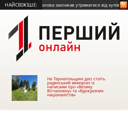
НАЙСВІЖІШЕ:
газу
• Міський голова закликав утриматися від купівлі будівл
На Тернопільщині досі стоїть
радянський меморіал із
написами про «Велику
Вітчизняну» та «буржуазних
націоналістів»