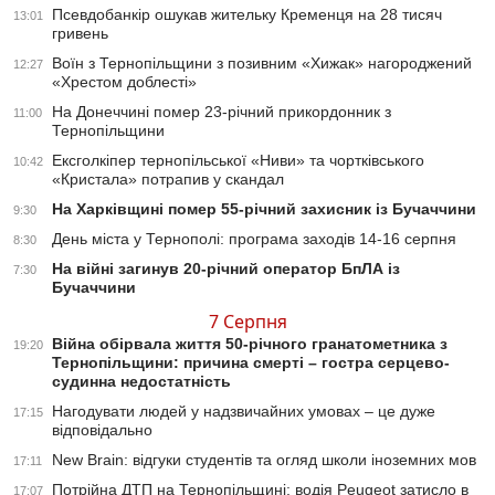
Псевдобанкір ошукав жительку Кременця на 28 тисяч
13:01
гривень
Воїн з Тернопільщини з позивним «Хижак» нагороджений
12:27
«Хрестом доблесті»
На Донеччині помер 23-річний прикордонник з
11:00
Тернопільщини
Ексголкіпер тернопільської «Ниви» та чортківського
10:42
«Кристала» потрапив у скандал
На Харківщині помер 55-річний захисник із Бучаччини
9:30
День міста у Тернополі: програма заходів 14-16 серпня
8:30
На війні загинув 20-річний оператор БпЛА із
7:30
Бучаччини
7 Серпня
Війна обірвала життя 50-річного гранатометника з
19:20
Тернопільщини: причина смерті – гостра серцево-
судинна недостатність
Нагодувати людей у надзвичайних умовах – це дуже
17:15
відповідально
New Brain: відгуки студентів та огляд школи іноземних мов
17:11
Потрійна ДТП на Тернопільщині: водія Peugeot затисло в
17:07