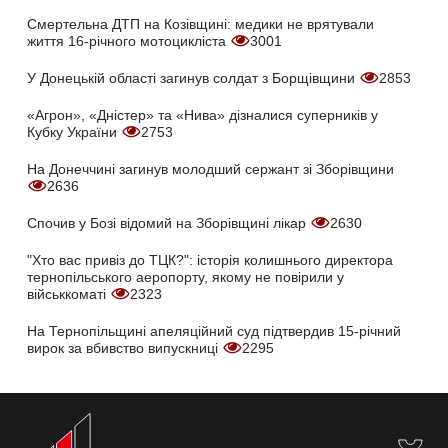
Смертельна ДТП на Козівщині: медики не врятували
життя 16-річного мотоцикліста
3001
У Донецькій області загинув солдат з Борщівщини
2853
«Агрон», «Дністер» та «Нива» дізналися суперників у
Кубку України
2753
На Донеччині загинув молодший сержант зі Зборівщини
2636
Спочив у Бозі відомий на Зборівщині лікар
2630
"Хто вас привіз до ТЦК?": історія колишнього директора
тернопільського аеропорту, якому не повірили у
військкоматі
2323
На Тернопільщині апеляційний суд підтвердив 15-річний
вирок за вбивство випускниці
2295