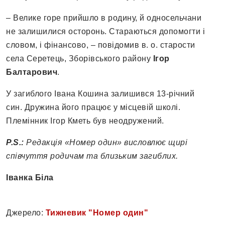
– Велике горе прийшло в родину, й односельчани
не залишилися осторонь. Стараються допомогти і
словом, і фінансово, – повідомив в. о. старости
села Серетець, Зборівського району
Ігор
Балтарович
.
У загиблого Івана Кошина залишився 13-річний
син. Дружина його працює у місцевій школі.
Племінник Ігор Кметь був неодружений.
P
.
S
.:
Редакція «Номер один» висловлює щирі
співчуття родичам та близьким загиблих.
Іванка Біла
Джерело:
Тижневик "Номер один"