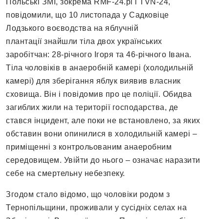
Польські ЗМІ, зокрема RMF-24.pl і TVN-24,
повідомили, що 10 листопада у Садковіце
Лодзького воєводства на яблучній
плантації знайшли тіла двох українських
заробітчан: 28-річного Ігоря та 46-річного Івана.
Тіла чоловіків в анаеробній камері (холодильній
камері) для зберігання яблук виявив власник
сховища. Він і повідомив про це поліції. Обидва
загиблих жили на території господарства, де
стався інцидент, але поки не встановлено, за яких
обставин вони опинилися в холодильній камері –
приміщенні з контрольованим анаеробним
середовищем. Увійти до нього – означає наразити
себе на смертельну небезпеку.
Згодом стало відомо, що чоловіки родом з
Тернопільщини, проживали у сусідніх селах на