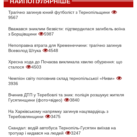
НАЙПОПУЛЯРНІШЕ
Трагічно загинув юний футболіст з Тернопільщини
9567
Вважався зниклим безвісти: підтвердилася загибель воїна
з Борщівщини
5987
Непоправна втрата для Кременеччини: трагічно загинув
Всеволод Штука
4548
Хресна хода до Почаєва викликала хвилю обурення: що
сталося
4503
Чемпіон світу поповнив склад тернопільської «Ниви»
3936
Вчинив ДТП у Теребовлі та зник: поліція розшукує жителя
Гусятинщини (фото+відео)
3840
На Харківському напрямку загинув нацгвардієць з
Теребовлянщини
3475
Скандал: водій автобуса Тернопіль-Гусятин виїхав на
тротуар і кидався на людей
3247