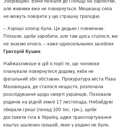
Зборівщині. Вони поїхали до Польщі на заробітки,
але живими вже не повернуться. Мешканці села
не можуть повірити у цю страшну трагедію.
– Хороші хлопці були. Це дядько і племінник.
Поїхали, щоби заробити, але там щось сталося, ми
не знаємо нічого, – каже односельчанин загиблих
Григорій Кушик
.
Найжахливіше в цій історії те, що чоловіки
планували повернутися додому, якби не
фатальний збіг обставин. Прокуратура міста Рава
Мазовецька, де сталося нещастя, розпочала
розслідування щодо смерті українців. Поховали
родичів на рідній землі 17 листопада. Небайдужі
збирали гроші (понад 100 тис. грн.), щоби
доставити тіла в Україну, адже транспортування
коштує шалених грошей, яких у родині не було.