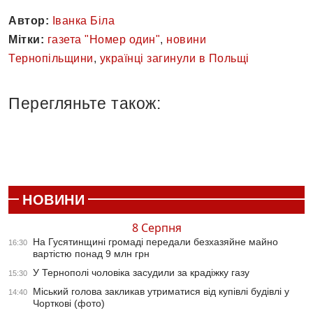
Автор:
Іванка Біла
Мітки:
газета "Номер один"
,
новини
Тернопільщини
,
українці загинули в Польщі
Перегляньте також:
НОВИНИ
8 Серпня
На Гусятинщині громаді передали безхазяйне майно
16:30
вартістю понад 9 млн грн
У Тернополі чоловіка засудили за крадіжку газу
15:30
Міський голова закликав утриматися від купівлі будівлі у
14:40
Чорткові (фото)